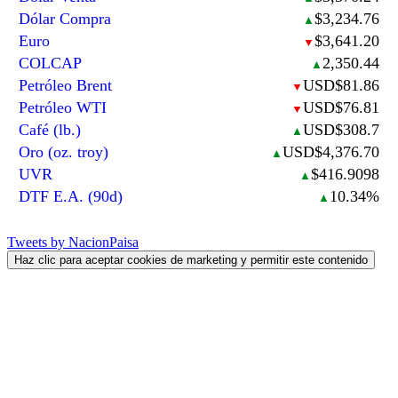
Dólar Compra
$3,234.76
▲
Euro
$3,641.20
▼
COLCAP
2,350.44
▲
Petróleo Brent
USD$81.86
▼
Petróleo WTI
USD$76.81
▼
Café (lb.)
USD$308.7
▲
Oro (oz. troy)
USD$4,376.70
▲
UVR
$416.9098
▲
DTF E.A. (90d)
10.34%
▲
Tweets by NacionPaisa
Haz clic para aceptar cookies de marketing y permitir este contenido