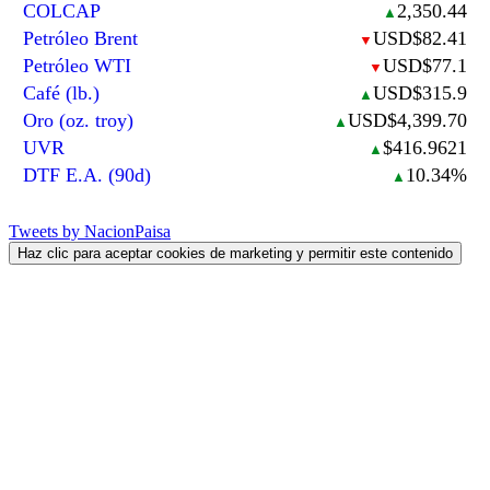
COLCAP
2,350.44
▲
Petróleo Brent
USD$82.41
▼
Petróleo WTI
USD$77.1
▼
Café (lb.)
USD$315.9
▲
Oro (oz. troy)
USD$4,399.70
▲
UVR
$416.9621
▲
DTF E.A. (90d)
10.34%
▲
Tweets by NacionPaisa
Haz clic para aceptar cookies de marketing y permitir este contenido