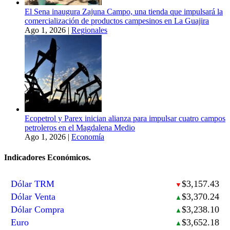
El Sena inaugura Zajuna Campo, una tienda que impulsará la
comercialización de productos campesinos en La Guajira
Ago 1, 2026
|
Regionales
Ecopetrol y Parex inician alianza para impulsar cuatro campos
petroleros en el Magdalena Medio
Ago 1, 2026
|
Economía
Indicadores Económicos.
Dólar TRM
$3,157.43
▼
Dólar Venta
$3,370.24
▲
Dólar Compra
$3,238.10
▲
Euro
$3,652.18
▲