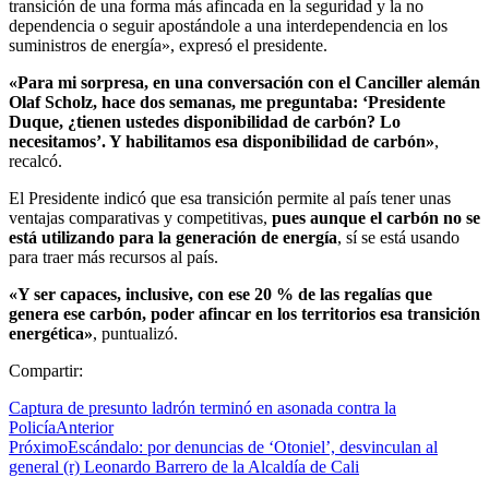
transición de una forma más afincada en la seguridad y la no
dependencia o seguir apostándole a una interdependencia en los
suministros de energía», expresó el presidente.
«Para mi sorpresa, en una conversación con el Canciller alemán
Olaf Scholz, hace dos semanas, me preguntaba: ‘Presidente
Duque, ¿tienen ustedes disponibilidad de carbón? Lo
necesitamos’. Y habilitamos esa disponibilidad de carbón»
,
recalcó.
El Presidente indicó que esa transición permite al país tener unas
ventajas comparativas y competitivas,
pues aunque el carbón no se
está utilizando para la generación de energía
, sí se está usando
para traer más recursos al país.
«Y ser capaces, inclusive, con ese 20 % de las regalías que
genera ese carbón, poder afincar en los territorios esa transición
energética»
, puntualizó.
Compartir:
Captura de presunto ladrón terminó en asonada contra la
Policía
Anterior
Próximo
Escándalo: por denuncias de ‘Otoniel’, desvinculan al
general (r) Leonardo Barrero de la Alcaldía de Cali