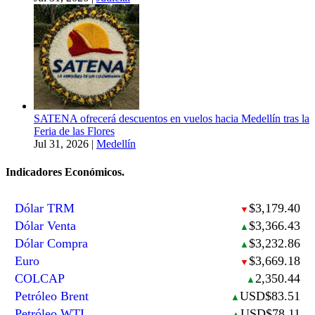
SATENA ofrecerá descuentos en vuelos hacia Medellín tras la
Feria de las Flores
Jul 31, 2026
|
Medellín
Indicadores Económicos.
Dólar TRM
$3,179.40
▼
Dólar Venta
$3,366.43
▲
Dólar Compra
$3,232.86
▲
Euro
$3,669.18
▼
COLCAP
2,350.44
▲
Petróleo Brent
USD$83.51
▲
Petróleo WTI
USD$78.11
▲