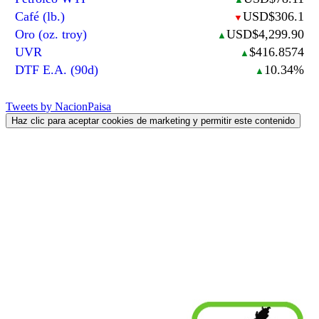
Café (lb.)
USD$306.1
▼
Oro (oz. troy)
USD$4,299.90
▲
UVR
$416.8574
▲
DTF E.A. (90d)
10.34%
▲
Tweets by NacionPaisa
Haz clic para aceptar cookies de marketing y permitir este contenido