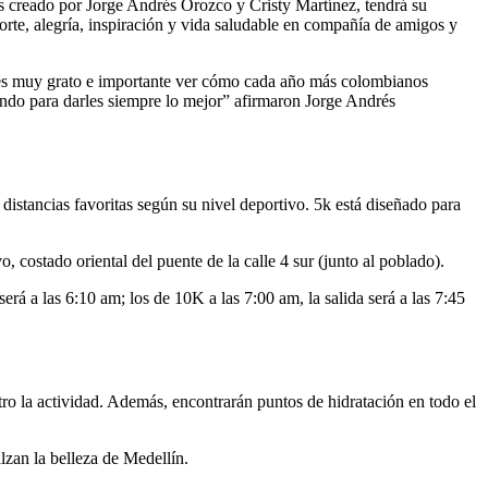
creado por Jorge Andrés Orozco y Cristy Martínez, tendrá su
rte, alegría, inspiración y vida saludable en compañía de amigos y
es muy grato e importante ver cómo cada año más colombianos
ando para darles siempre lo mejor” afirmaron Jorge Andrés
distancias favoritas según su nivel deportivo. 5k está diseñado para
vo, costado oriental del puente de la calle 4 sur (junto al poblado).
erá a las 6:10 am; los de 10K a las 7:00 am, la salida será a las 7:45
tro la actividad. Además, encontrarán puntos de hidratación en todo el
lzan la belleza de Medellín.