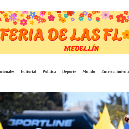
rticipantes en Medellín
cionales
Editorial
Política
Deporte
Mundo
Entretenimient