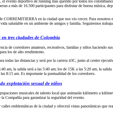
 evento deportivo de running más querido por todos los colombianos 
an a más de 16.500 participantes para disfrutar de buena música, depo
n de CORREMITIERRA en la ciudad que nos vio crecer. Para nosotros 
a vida saludable en un ambiente de amigos y familia. Seguiremos trabaj
n tres ciudades de Colombia
ncia de corredores amateurs, recreativos, familias y niños haciendo sus 
para los de alto rendimiento.
ara todas las distancias y será por la carrera 43C, junto al centro ejecuti
40 am, la salida será a las 5:40 am; los de 15K a las 5:20 am, la salida s
a las 8:15 am. Es importante la puntualidad de los corredores.
do explotación sexual de niños
agrupaciones musicales de talento local que animarán kilómetro a kilóme
e la Compañía para garantizar la seguridad del evento.
or calles emblemáticas de la ciudad y ofrecerá vistas panorámicas que rea