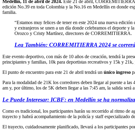
Medellín, 11 de abril de 2024.
Este 21 de abril, CORREMITIERRA, el
edición No.39 en toda Colombia y la No.16 en Medellín en donde esper
familia.
“Estamos muy felices de tener en este 2024 una nueva edició
y extranjeros se unen a un día donde celebramos el deporte y l
Orozco y Cristy Martínez, directores de CORREMITIERRA.
Lea También: CORREMITIERRA 2024 se correrá e
Este evento deportivo, con más de 10 años de creación, tendrá la prese
principiantes y familias, 10k para deportistas recreativos y 15k y 21k, 
El punto de encuentro para este 21 de abril tendrá un
único ingreso
p
Para la modalidad de 21K los corredores deben llegar al puente a las 4:
am y, por último, los de 5K deben llegar a las 7:45 am, la salida será 
Le Puede Interesar: ICBF: en Medellín se ha normaliza
Como es tradicional, los participantes harán su recorrido al ritmo de 
trayecto y habrá acompañamiento de la policía y staff especializado d
El trayecto, cuidadosamente planificado, llevará a los participantes p