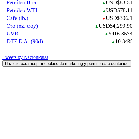
Petróleo Brent
USD$83.51
▲
Petróleo WTI
USD$78.11
▲
Café (lb.)
USD$306.1
▼
Oro (oz. troy)
USD$4,299.90
▲
UVR
$416.8574
▲
DTF E.A. (90d)
10.34%
▲
Tweets by NacionPaisa
Haz clic para aceptar cookies de marketing y permitir este contenido