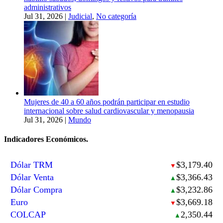
administrativos
Jul 31, 2026
|
Judicial
,
No categoría
Mujeres de 40 a 60 años podrán participar en estudio
internacional sobre salud cardiovascular y menopausia
Jul 31, 2026
|
Mundo
Indicadores Económicos.
Dólar TRM
$3,179.40
▼
Dólar Venta
$3,366.43
▲
Dólar Compra
$3,232.86
▲
Euro
$3,669.18
▼
COLCAP
2,350.44
▲