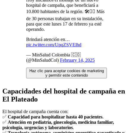
hospital de campaña, que beneficiará a
10.800 habitantes de la región. 🛠👷‍♂ Más
de 30 personas trabajan en su instalación,
para que este lunes 17 de febrero ya esté
operando.
Brindará atención en…
pic.twitter.com/UpqZSVElhd
— MinSalud Colombia 🇨🇴
(@MinSaludCol)
February 14, 2025
Haz clic para aceptar cookies de marketing
y permitir este contenido
Capacidades del hospital de campaña en
El Plateado
El hospital de campaña cuenta con:
✅
Capacidad para hospitalizar hasta 40 pacientes
.
✅
Atención en pediatría, ginecología, medicina familiar,
psicología, urgencias y laboratorios
.
✅
Tecnología autónoma, suministro energético garantizado y