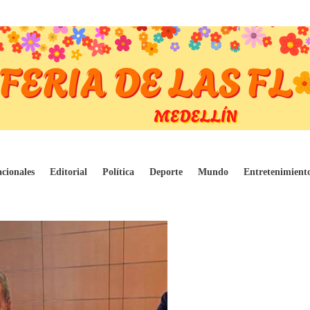
icación del transporte”: MinTransporte en A
cionales
Editorial
Política
Deporte
Mundo
Entretenimient