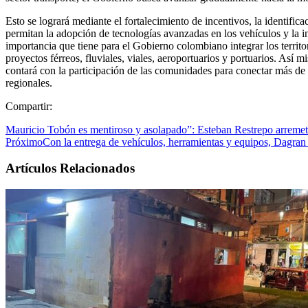
Esto se logrará mediante el fortalecimiento de incentivos, la identifi
permitan la adopción de tecnologías avanzadas en los vehículos y la in
importancia que tiene para el Gobierno colombiano integrar los territo
proyectos férreos, fluviales, viales, aeroportuarios y portuarios. As
contará con la participación de las comunidades para conectar más de
regionales.
Compartir:
Mauricio Tobón es mentiroso y asolapado”: Esteban Restrepo arremete 
Próximo
Con la entrega de vehículos, herramientas y equipos, Dagran 
Artículos Relacionados