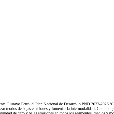
ente Gustavo Petro, el Plan Nacional de Desarrollo PND 2022-2026 ‘Col
iorizar modos de bajas emisiones y fomentar la intermodalidad. Con el ob
ovilidad de cero y bajas emisiones en todos los segmentos, medios y m