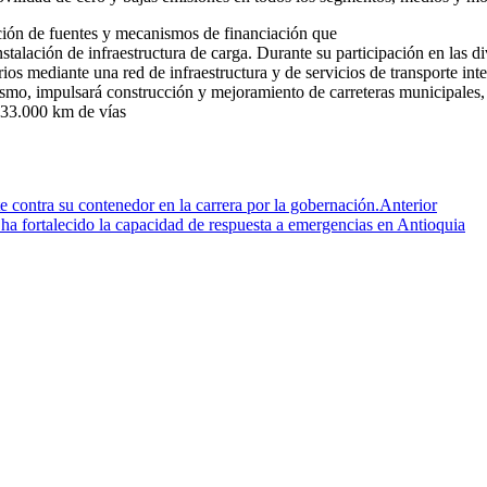
cación de fuentes y mecanismos de financiación que
stalación de infraestructura de carga. Durante su participación en las d
rios mediante una red de infraestructura y de servicios de transporte i
í mismo, impulsará construcción y mejoramiento de carreteras municipale
 33.000 km de vías
contra su contenedor en la carrera por la gobernación.
Anterior
ha fortalecido la capacidad de respuesta a emergencias en Antioquia