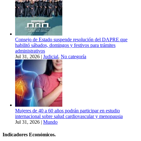
Consejo de Estado suspende resolución del DAPRE que
habilitó sábados, domingos y festivos para trámites
administrativos
Jul 31, 2026
|
Judicial
,
No categoría
Mujeres de 40 a 60 años podrán participar en estudio
internacional sobre salud cardiovascular y menopausia
Jul 31, 2026
|
Mundo
Indicadores Económicos.