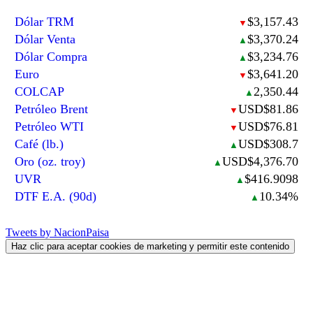
Dólar TRM
$3,157.43
▼
Dólar Venta
$3,370.24
▲
Dólar Compra
$3,234.76
▲
Euro
$3,641.20
▼
COLCAP
2,350.44
▲
Petróleo Brent
USD$81.86
▼
Petróleo WTI
USD$76.81
▼
Café (lb.)
USD$308.7
▲
Oro (oz. troy)
USD$4,376.70
▲
UVR
$416.9098
▲
DTF E.A. (90d)
10.34%
▲
Tweets by NacionPaisa
Haz clic para aceptar cookies de marketing y permitir este contenido