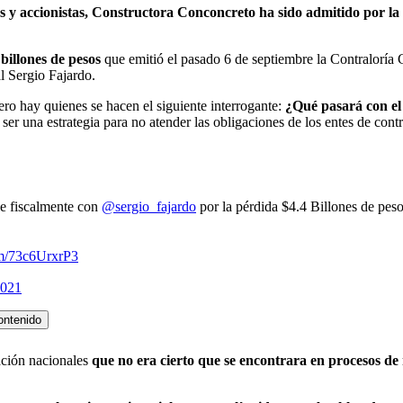
es y accionistas, Constructora Conconcreto ha sido admitido por l
 billones de pesos
que emitió el pasado 6 de septiembre la Contraloría G
al Sergio Fajardo.
ro hay quienes se hacen el siguiente interrogante:
¿Qué pasará con el 
er una estrategia para no atender las obligaciones de los entes de contr
e fiscalmente con
@sergio_fajardo
por la pérdida $4.4 Billones de pes
om/73c6UrxrP3
2021
ontenido
ación nacionales
que no era cierto que se encontrara en procesos de