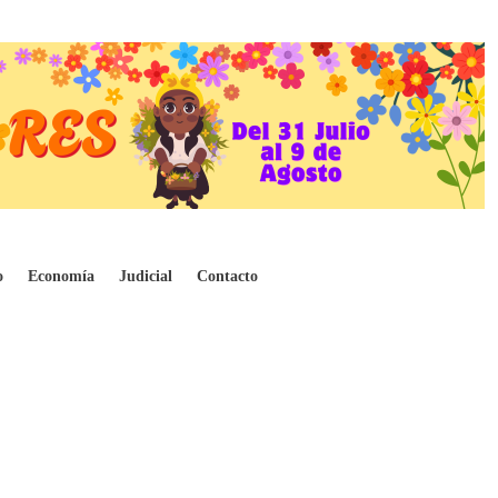
 de la construcción de Hidroituango
o
Economía
Judicial
Contacto