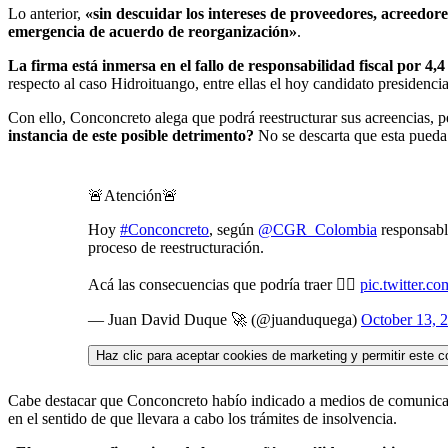
Lo anterior,
«sin descuidar los intereses de proveedores, acreedor
emergencia de acuerdo de reorganización»
.
La firma está inmersa en el fallo de responsabilidad fiscal por 4,4
respecto al caso Hidroituango, entre ellas el hoy candidato presidenci
Con ello, Conconcreto alega que podrá reestructurar sus acreencias, pe
instancia de este posible detrimento?
No se descarta que esta pueda s
🚨Atención🚨
Hoy
#Conconcreto
, según
@CGR_Colombia
responsabl
proceso de reestructuración.
Acá las consecuencias que podría traer 👇🏻
pic.twitter.c
— Juan David Duque 🚀 (@juanduquega)
October 13, 
Haz clic para aceptar cookies de marketing y permitir este c
Cabe destacar que Conconcreto habío indicado a medios de comunic
en el sentido de que llevara a cabo los trámites de insolvencia.