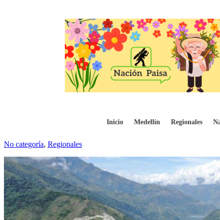
Supersociedades admitió reorganización e
Inicio
Medellín
Regionales
Na
No categoría
,
Regionales