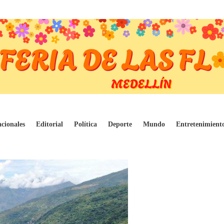
mpresarial en Conconcreto, firma encargada
cionales
Editorial
Política
Deporte
Mundo
Entretenimient