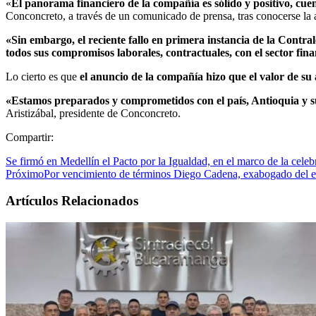
«
El panorama financiero de la compañía es sólido y positivo, cue
Conconcreto, a través de un comunicado de prensa, tras conocerse la
«Sin embargo, el reciente fallo en primera instancia de la Contr
todos sus compromisos laborales, contractuales, con el sector fi
Lo cierto es que
el anuncio de la compañía hizo que el valor de su
«Estamos preparados y comprometidos con el país, Antioquia y su
Aristizábal, presidente de Conconcreto.
Compartir:
Se firmó en Medellín el Pacto por la Igualdad, en el marco de la celeb
Próximo
Por vencimiento de términos Diego Cadena, exabogado del ex
Artículos Relacionados