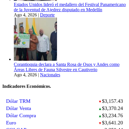
Estados Unidos lideró el medallero del Festival Panamericano
de la Juventud de Ajedrez disputado en Medellín
Ago 4, 2026
|
Deporte
Corantioquia declara a Santa Rosa de Osos y Andes como
Áreas Libres de Fauna Silvestre en Cautiverio
Ago 4, 2026
|
Nacionales
Indicadores Económicos.
Dólar TRM
$3,157.43
▼
Dólar Venta
$3,370.24
▲
Dólar Compra
$3,234.76
▲
Euro
$3,641.20
▼