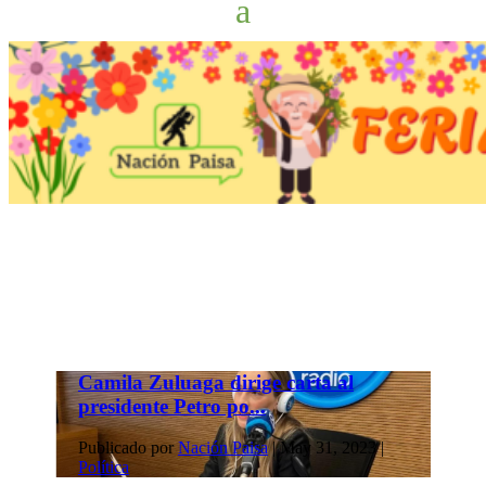
Camila Zuluaga dirige carta al
presidente Petro po...
Publicado por
Nación Paisa
|
May 31, 2023
|
Política