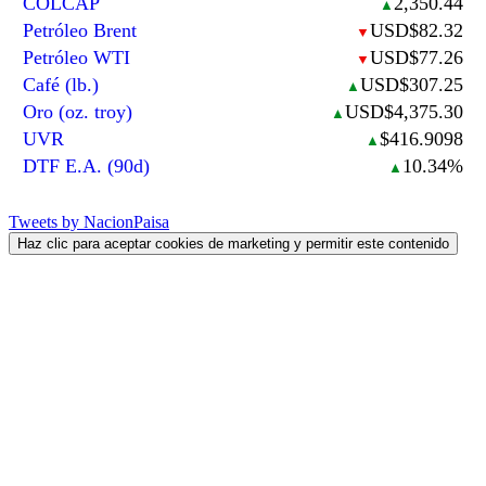
COLCAP
2,350.44
▲
Petróleo Brent
USD$82.32
▼
Petróleo WTI
USD$77.26
▼
Café (lb.)
USD$307.25
▲
Oro (oz. troy)
USD$4,375.30
▲
UVR
$416.9098
▲
DTF E.A. (90d)
10.34%
▲
Tweets by NacionPaisa
Haz clic para aceptar cookies de marketing y permitir este contenido