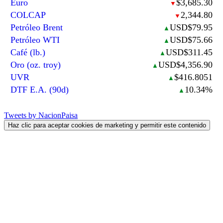
Euro
$3,685.30
▼
COLCAP
2,344.80
▼
Petróleo Brent
USD$79.95
▲
Petróleo WTI
USD$75.66
▲
Café (lb.)
USD$311.45
▲
Oro (oz. troy)
USD$4,356.90
▲
UVR
$416.8051
▲
DTF E.A. (90d)
10.34%
▲
Tweets by NacionPaisa
Haz clic para aceptar cookies de marketing y permitir este contenido