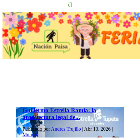
Guillermo Estrella Ramia: la
arquitectura legal de...
Publicado por
Andres Trujillo
|
Abr 13, 2026
|
Mundo