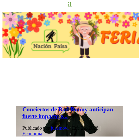
Conciertos de Bad Bunny anticipan
fuerte impacto e...
Publicado por
jusemovi
|
Ene 21, 2026
|
Economía