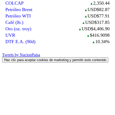
COLCAP
2,350.44
▲
Petróleo Brent
USD$82.87
▲
Petróleo WTI
USD$77.91
▲
Café (lb.)
USD$317.85
▲
Oro (oz. troy)
USD$4,406.90
▲
UVR
$416.9098
▲
DTF E.A. (90d)
10.34%
▲
Tweets by NacionPaisa
Haz clic para aceptar cookies de marketing y permitir este contenido