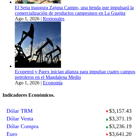
El Sena inaugura Zajuna Campo, una tienda que impulsará la
comercialización de productos campesinos en La Guajira
Ago 1, 2026
|
Regionales
Ecopetrol y Parex inician alianza para impulsar cuatro campos
petroleros en el Magdalena Medio
Ago 1, 2026
|
Economía
Indicadores Económicos.
Dólar TRM
$3,157.43
▼
Dólar Venta
$3,371.19
▲
Dólar Compra
$3,236.19
▲
Euro
$3,641.20
▼