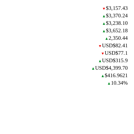
$3,157.43
▼
$3,370.24
▲
$3,238.10
▲
$3,652.18
▲
2,350.44
▲
USD$82.41
▼
USD$77.1
▼
USD$315.9
▲
USD$4,399.70
▲
$416.9621
▲
10.34%
▲