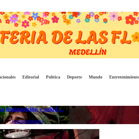
cionales
Editorial
Política
Deporte
Mundo
Entretenimient
 desaparición y salud ...
2025
|
Entretenimiento