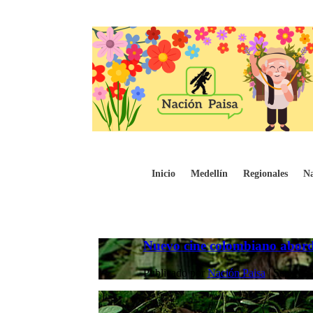
Inicio
Medellín
Regionales
Na
Nuevo cine colombiano aborda
Publicado por
Nación Paisa
|
Sep 23, 