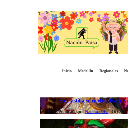
Inicio
Medellín
Regionales
Na
En Castilla se celebra Hallowe
Publicado por
Nación Paisa
|
Oct 31, 