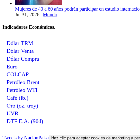
Mujeres de 40 a 60 años podrán participar en estudio internaci
Jul 31, 2026
|
Mundo
Indicadores Económicos.
Dólar TRM
Dólar Venta
Dólar Compra
Euro
COLCAP
Petróleo Brent
Petróleo WTI
Café (lb.)
Oro (oz. troy)
UVR
DTF E.A. (90d)
Tweets by NacionPaisa
Haz clic para aceptar cookies de marketing y per