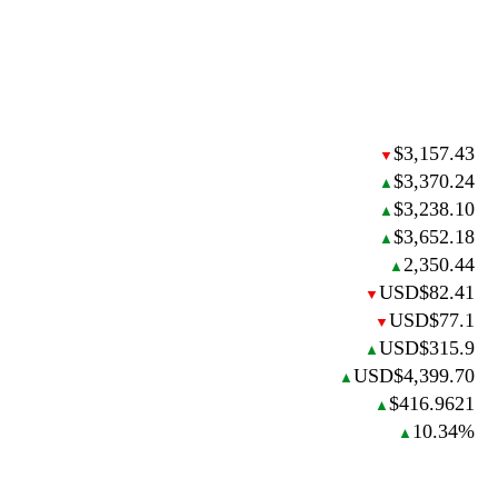
$3,157.43
▼
$3,370.24
▲
$3,238.10
▲
$3,652.18
▲
2,350.44
▲
USD$82.41
▼
USD$77.1
▼
USD$315.9
▲
USD$4,399.70
▲
$416.9621
▲
10.34%
▲