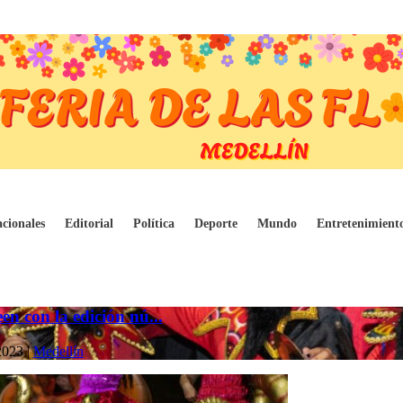
cionales
Editorial
Política
Deporte
Mundo
Entretenimient
en con la edición nú...
2023
|
Medellín