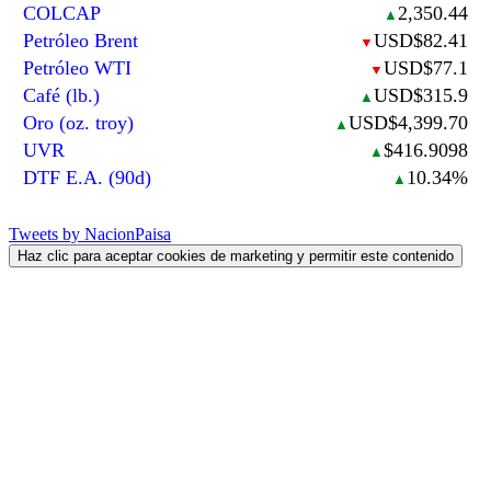
COLCAP
2,350.44
▲
Petróleo Brent
USD$82.41
▼
Petróleo WTI
USD$77.1
▼
Café (lb.)
USD$315.9
▲
Oro (oz. troy)
USD$4,399.70
▲
UVR
$416.9098
▲
DTF E.A. (90d)
10.34%
▲
Tweets by NacionPaisa
Haz clic para aceptar cookies de marketing y permitir este contenido