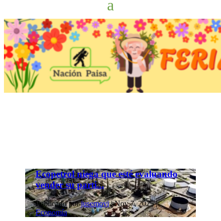
Ecopetrol niega que esté evaluando
vender su parti...
Publicado por
jusemovi
|
Nov 7, 2025
|
Economía