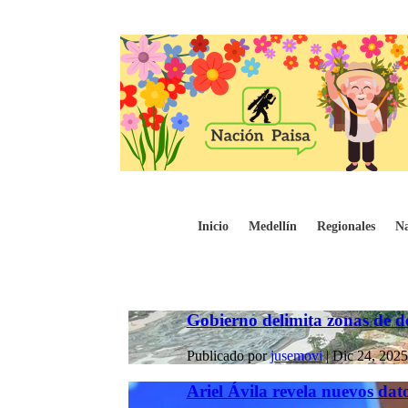
Inicio
Medellín
Regionales
Na
Gobierno delimita zonas de de
Publicado por
jusemovi
|
Dic 24, 2025
Ariel Ávila revela nuevos datos