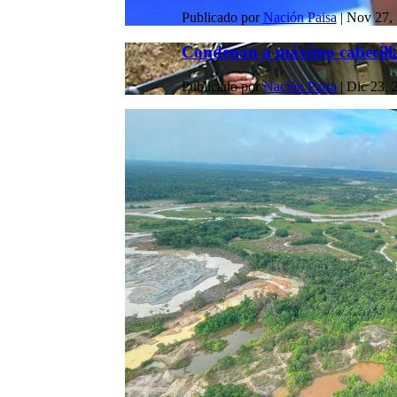
Publicado por
Nación Paisa
|
Nov 27,
Condenan a máximo cabecilla d
Publicado por
Nación Paisa
|
Dic 23, 