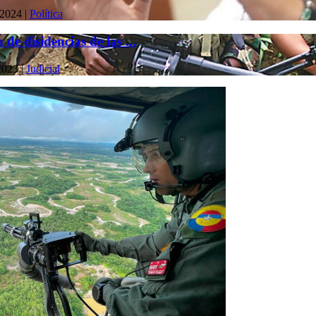
 2024
|
Política
e disidencias de las ...
2023
|
Judicial