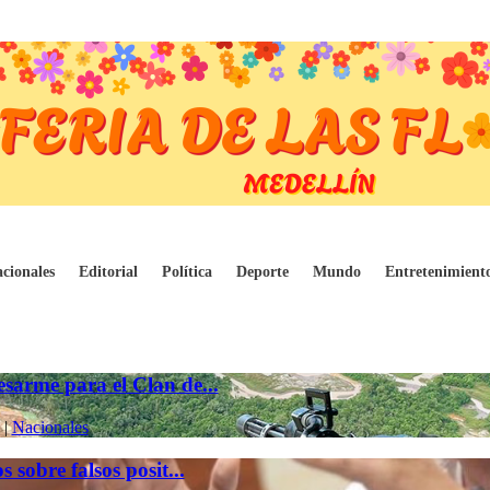
cionales
Editorial
Política
Deporte
Mundo
Entretenimient
sarme para el Clan de...
|
Nacionales
 sobre falsos posit...