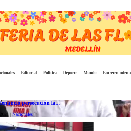
cionales
Editorial
Política
Deporte
Mundo
Entretenimient
enunció persecución la...
 2021
|
Nacionales