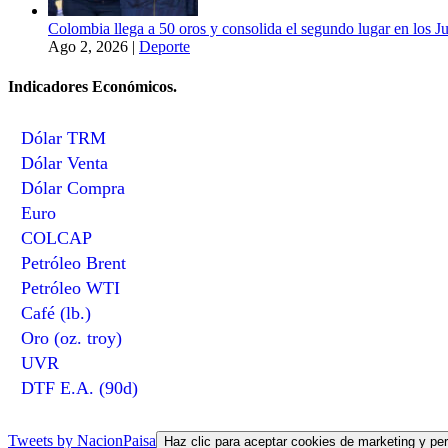
Colombia llega a 50 oros y consolida el segundo lugar en los 
Ago 2, 2026
|
Deporte
Indicadores Económicos.
Dólar TRM
Dólar Venta
Dólar Compra
Euro
COLCAP
Petróleo Brent
Petróleo WTI
Café (lb.)
Oro (oz. troy)
UVR
DTF E.A. (90d)
Tweets by NacionPaisa
Haz clic para aceptar cookies de marketing y per