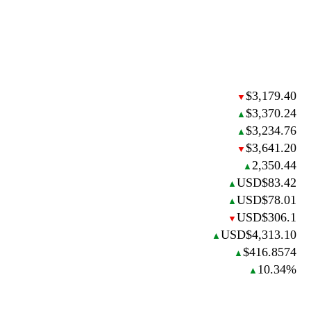
$3,179.40
▼
$3,370.24
▲
$3,234.76
▲
$3,641.20
▼
2,350.44
▲
USD$83.42
▲
USD$78.01
▲
USD$306.1
▼
USD$4,313.10
▲
$416.8574
▲
10.34%
▲