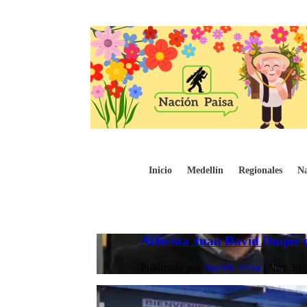
Inicio
Medellín
Regionales
Na
Activista Juan David Duque d
Publicado por
Nación Paisa
|
Nov 30,