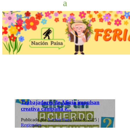
Trabajadores de Afinia impulsan
creativa campaña e...
Publicado por
Nación Paisa
|
Abr 9, 2025
|
Regionales