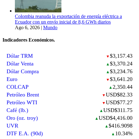
Colombia reanuda la exportación de energía eléctrica a
Ecuador con un envío inicial de 8,6 GWh diarios
Ago 6, 2026
|
Mundo
Indicadores Económicos.
Dólar TRM
$3,157.43
▼
Dólar Venta
$3,370.24
▲
Dólar Compra
$3,234.76
▲
Euro
$3,641.20
▼
COLCAP
2,350.44
▲
Petróleo Brent
USD$82.33
▼
Petróleo WTI
USD$77.27
▼
Café (lb.)
USD$311.75
▲
Oro (oz. troy)
USD$4,416.00
▲
UVR
$416.9098
▲
DTF E.A. (90d)
10.34%
▲