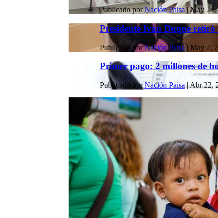
Publicado por
Nación Paisa
|
May 24,
Presidente Iván Duque retiró 
Publicado por
Nación Paisa
|
May 2, 
Primer pago: 2 millones de ho
Publicado por
Nación Paisa
|
Abr 22, 