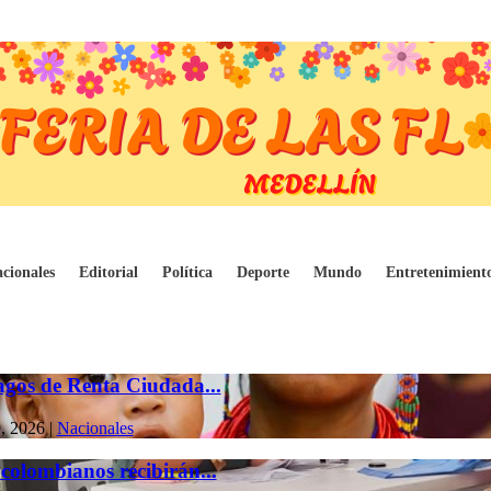
cionales
Editorial
Política
Deporte
Mundo
Entretenimient
pagos de Renta Ciudada...
, 2026
|
Nacionales
colombianos recibirán...