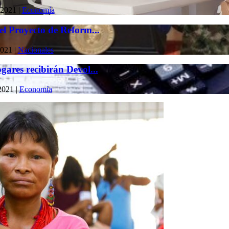
 2021
|
Economía
el Proyecto de Reform...
2021
|
Nacionales
gares recibirán Devol...
2021
|
Economía