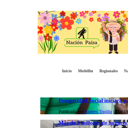
Inicio
Medellín
Regionales
Na
Prosperidad Social iniciará 
Publicado por
Andres Trujillo
|
Mar 19
Más de 5 millones de hogares 