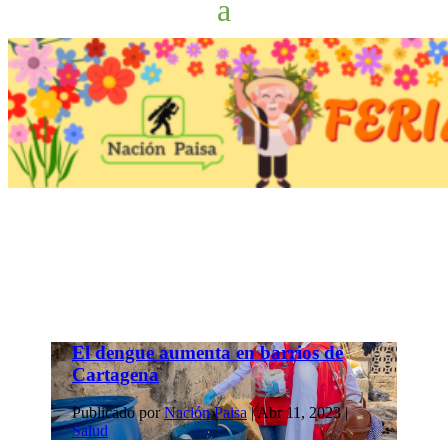
El dengue aumenta en barrios de
Cartagena
Publicado por
Nación Paisa
|
Abr 11, 2023
|
Salud