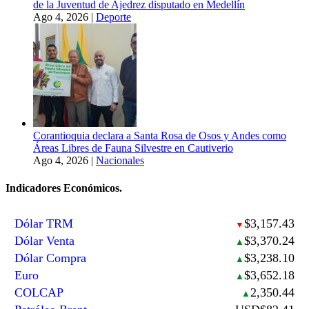
de la Juventud de Ajedrez disputado en Medellín
Ago 4, 2026
|
Deporte
Corantioquia declara a Santa Rosa de Osos y Andes como
Áreas Libres de Fauna Silvestre en Cautiverio
Ago 4, 2026
|
Nacionales
Indicadores Económicos.
Dólar TRM
$3,157.43
▼
Dólar Venta
$3,370.24
▲
Dólar Compra
$3,238.10
▲
Euro
$3,652.18
▲
COLCAP
2,350.44
▲