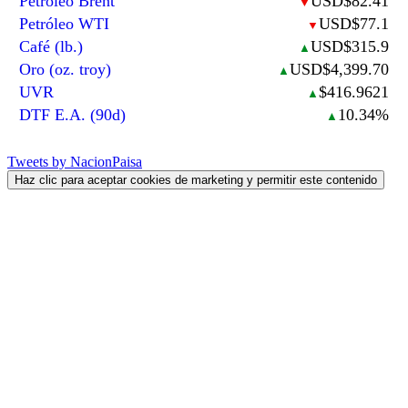
Petróleo Brent
USD$82.41
▼
Petróleo WTI
USD$77.1
▼
Café (lb.)
USD$315.9
▲
Oro (oz. troy)
USD$4,399.70
▲
UVR
$416.9621
▲
DTF E.A. (90d)
10.34%
▲
Tweets by NacionPaisa
Haz clic para aceptar cookies de marketing y permitir este contenido