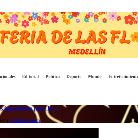
cionales
Editorial
Política
Deporte
Mundo
Entretenimient
s importante para la ...
021
|
Entretenimiento