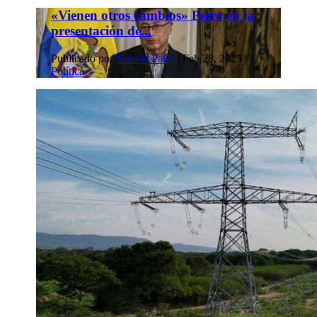
«Vienen otros cambios» Petro en la
presentación de...
Publicado por
Nación Paisa
|
Feb 28, 2025
|
Política