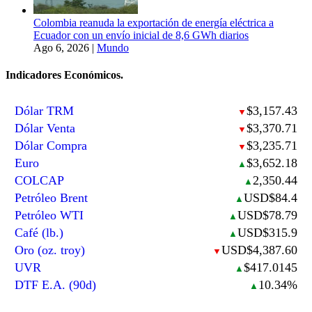
Colombia reanuda la exportación de energía eléctrica a
Ecuador con un envío inicial de 8,6 GWh diarios
Ago 6, 2026
|
Mundo
Indicadores Económicos.
Dólar TRM
$3,157.43
▼
Dólar Venta
$3,370.71
▼
Dólar Compra
$3,235.71
▼
Euro
$3,652.18
▲
COLCAP
2,350.44
▲
Petróleo Brent
USD$84.4
▲
Petróleo WTI
USD$78.79
▲
Café (lb.)
USD$315.9
▲
Oro (oz. troy)
USD$4,387.60
▼
UVR
$417.0145
▲
DTF E.A. (90d)
10.34%
▲