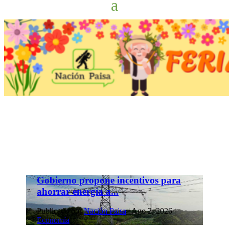
Gobierno propone incentivos para
ahorrar energía a...
Publicado por
Nación Paisa
|
Ago 2, 2026
|
Economía