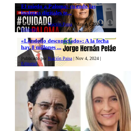
El miedo a Paloma: cuando las
bodegas digitales te...
Publicado por
Nación Paisa
|
May 14, 2026
|
Editorial
«Londoño desconectado»: A la fecha
hay 8 millones ...
Publicado por
Nación Paisa
|
Nov 4, 2024
|
Editorial