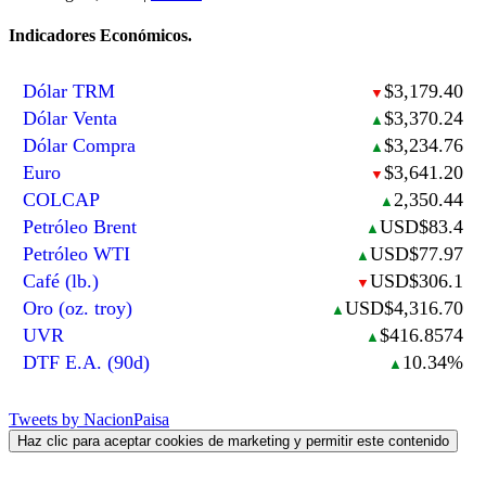
Indicadores Económicos.
Dólar TRM
$3,179.40
▼
Dólar Venta
$3,370.24
▲
Dólar Compra
$3,234.76
▲
Euro
$3,641.20
▼
COLCAP
2,350.44
▲
Petróleo Brent
USD$83.4
▲
Petróleo WTI
USD$77.97
▲
Café (lb.)
USD$306.1
▼
Oro (oz. troy)
USD$4,316.70
▲
UVR
$416.8574
▲
DTF E.A. (90d)
10.34%
▲
Tweets by NacionPaisa
Haz clic para aceptar cookies de marketing y permitir este contenido