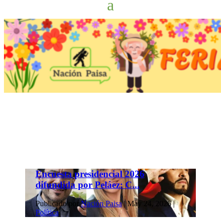
Encuesta presidencial 2026
difundida por Peláez: C...
Publicado por
Nación Paisa
|
May 24, 2026
|
Política