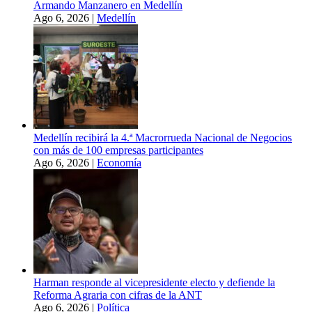
Armando Manzanero en Medellín
Ago 6, 2026
|
Medellín
Medellín recibirá la 4.ª Macrorrueda Nacional de Negocios
con más de 100 empresas participantes
Ago 6, 2026
|
Economía
Harman responde al vicepresidente electo y defiende la
Reforma Agraria con cifras de la ANT
Ago 6, 2026
|
Política