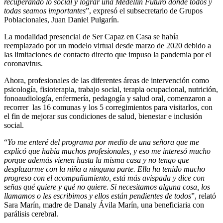
recuperando lo social y lograr una Medellín Futuro donde todos y
todas seamos importantes
”, expresó el subsecretario de Grupos
Poblacionales, Juan Daniel Pulgarín.
La modalidad presencial de Ser Capaz en Casa se había
reemplazado por un modelo virtual desde marzo de 2020 debido a
las limitaciones de contacto directo que impuso la pandemia por el
coronavirus.
Ahora, profesionales de las diferentes áreas de intervención como
psicología, fisioterapia, trabajo social, terapia ocupacional, nutrición,
fonoaudiología, enfermería, pedagogía y salud oral, comenzaron a
recorrer las 16 comunas y los 5 corregimientos para visitarlos, con
el fin de mejorar sus condiciones de salud, bienestar e inclusión
social.
“
Yo me enteré del programa por medio de una señora que me
explicó que había muchos profesionales, y eso me interesó mucho
porque además vienen hasta la misma casa y no tengo que
desplazarme con la niña a ninguna parte. Ella ha tenido mucho
progreso con el acompañamiento, está más avispada y dice con
señas qué quiere y qué no quiere. Si necesitamos alguna cosa, los
llamamos o les escribimos y ellos están pendientes de todos
”, relató
Sara Marín, madre de Danaly Ávila Marín, una beneficiaria con
parálisis cerebral.