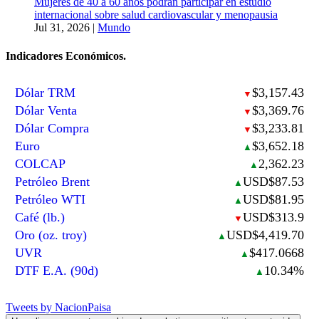
Mujeres de 40 a 60 años podrán participar en estudio
internacional sobre salud cardiovascular y menopausia
Jul 31, 2026
|
Mundo
Indicadores Económicos.
Dólar TRM
$3,157.43
▼
Dólar Venta
$3,369.76
▼
Dólar Compra
$3,233.81
▼
Euro
$3,652.18
▲
COLCAP
2,362.23
▲
Petróleo Brent
USD$87.53
▲
Petróleo WTI
USD$81.95
▲
Café (lb.)
USD$313.9
▼
Oro (oz. troy)
USD$4,419.70
▲
UVR
$417.0668
▲
DTF E.A. (90d)
10.34%
▲
Tweets by NacionPaisa