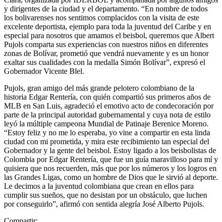
y dirigentes de la ciudad y el departamento. “En nombre de todos
los bolivarenses nos sentimos complacidos con la visita de este
excelente deportista, ejemplo para toda la juventud del Caribe y en
especial para nosotros que amamos el beisbol, queremos que Albert
Pujols comparta sus experiencias con nuestros niños en diferentes
zonas de Bolívar, prometió que vendrá nuevamente y es un honor
exaltar sus cualidades con la medalla Simón Bolívar”, expresó el
Gobernador Vicente Blel.
Pujols, gran amigo del más grande pelotero colombiano de la
historia Edgar Rentería, con quién compartió sus primeros años de
MLB en San Luis, agradeció el emotivo acto de condecoración por
parte de la principal autoridad gubernamental y cuya nota de estilo
leyó la múltiple campeona Mundial de Patinaje Berenice Moreno.
“Estoy feliz y no me lo esperaba, yo vine a compartir en esta linda
ciudad con mi prometida, y mira este recibimiento tan especial del
Gobernador y la gente del beisbol. Estoy ligado a los beisbolistas de
Colombia por Edgar Rentería, que fue un guía maravilloso para mí y
quisiera que nos recuerden, más que por los números y los logros en
las Grandes Ligas, como un hombre de Dios que le sirvió al deporte.
Le decimos a la juventud colombiana que crean en ellos para
cumplir sus sueños, que no desistan por un obstáculo, que luchen
por conseguirlo”, afirmó con sentida alegría José Alberto Pujols.
Compartir: