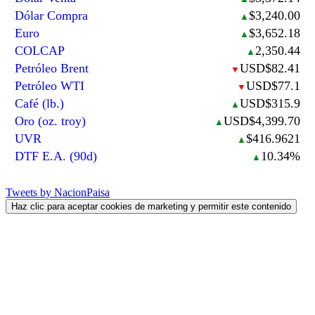
Dólar Compra
$3,240.00
▲
Euro
$3,652.18
▲
COLCAP
2,350.44
▲
Petróleo Brent
USD$82.41
▼
Petróleo WTI
USD$77.1
▼
Café (lb.)
USD$315.9
▲
Oro (oz. troy)
USD$4,399.70
▲
UVR
$416.9621
▲
DTF E.A. (90d)
10.34%
▲
Tweets by NacionPaisa
Haz clic para aceptar cookies de marketing y permitir este contenido