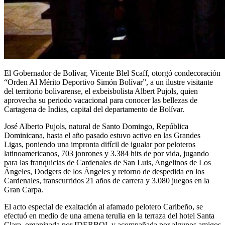
El Gobernador de Bolívar, Vicente Blel Scaff, otorgó condecoración
“Orden Al Mérito Deportivo Simón Bolívar”, a un ilustre visitante
del territorio bolivarense, el exbeisbolista Albert Pujols, quien
aprovecha su periodo vacacional para conocer las bellezas de
Cartagena de Indias, capital del departamento de Bolívar.
José Alberto Pujols, natural de Santo Domingo, República
Dominicana, hasta el año pasado estuvo activo en las Grandes
Ligas, poniendo una impronta difícil de igualar por peloteros
latinoamericanos, 703 jonrones y 3.384 hits de por vida, jugando
para las franquicias de Cardenales de San Luis, Angelinos de Los
Ángeles, Dodgers de los Ángeles y retorno de despedida en los
Cardenales, transcurridos 21 años de carrera y 3.080 juegos en la
Gran Carpa.
El acto especial de exaltación al afamado pelotero Caribeño, se
efectuó en medio de una amena terulia en la terraza del hotel Santa
Clara, organizada por IDERBOL y acompañada por algunos amigos