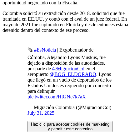
oportunidad negociado con la Fiscalía.
Colombia solicitó su extradición desde 2018, solicitud que fue
tramitada en EE.UU. y contó con el aval de un juez federal. En
mayo de 2021 fue capturado en Florida y desde entonces estaba
detenido dentro del contexto de ese proceso.
🗞️
#EsNoticia
| Exgobernador de
Córdoba, Alejandro Lyons Muskus, fue
dejado a disposición de las autoridades,
por parte de
@MigracionCol
en el
aeropuerto
@BOG_ELDORADO
. Lyons
que llegó en un vuelo de deportados de los
Estados Unidos es requerido por concierto
para delinquir.
pic.twitter.com/HtGNc7k7aX
— Migración Colombia (@MigracionCol)
July 31, 2025
Haz clic para aceptar cookies de marketing
y permitir este contenido