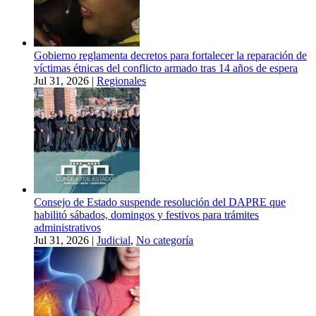
Gobierno reglamenta decretos para fortalecer la reparación de
víctimas étnicas del conflicto armado tras 14 años de espera
Jul 31, 2026
|
Regionales
Consejo de Estado suspende resolución del DAPRE que
habilitó sábados, domingos y festivos para trámites
administrativos
Jul 31, 2026
|
Judicial
,
No categoría