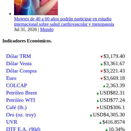
Mujeres de 40 a 60 años podrán participar en estudio
internacional sobre salud cardiovascular y menopausia
Jul 31, 2026
|
Mundo
Indicadores Económicos.
Dólar TRM
$3,179.40
▼
Dólar Venta
$3,361.67
▲
Dólar Compra
$3,221.43
▼
Euro
$3,669.18
▼
COLCAP
2,363.39
▲
Petróleo Brent
USD$82.31
▲
Petróleo WTI
USD$77.24
▲
Café (lb.)
USD$306.1
▼
Oro (oz. troy)
USD$4,305.30
▲
UVR
$416.8574
▲
DTF E.A. (90d)
10.34%
▲