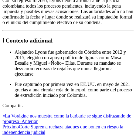
Con su regreso forzoso, Lyons deberá afrontar ante la justicia
colombiana todos los procesos pendientes, incluyendo la pena
impuesta y posibles nuevas acusaciones. Las autoridades aún no han
confirmado la fecha y lugar donde se realizará su imputación formal
o el inicio del cumplimiento efectivo de su condena.
ℹ️ Contexto adicional
Alejandro Lyons fue gobernador de Córdoba entre 2012 y
2015, elegido con apoyo político de figuras como Musa
Besaile y Miguel «Ñoño» Elías. Durante su mandato se
desviaron recursos de regalías que nunca llegaron a
ejecutarse.
Fue capturado por primera vez en EE.UU. en mayo de 2021
gracias a una circular roja de Interpol, como parte del proceso
de extradición iniciado por Colombia.
Compartir:
«La Vorágine nos muestra como la barbarie se sigue disfrazando de
progreso»
Anterior
Próximo
Corte Suprema rechaza ataques que ponen en riesgo la
independencia judicial