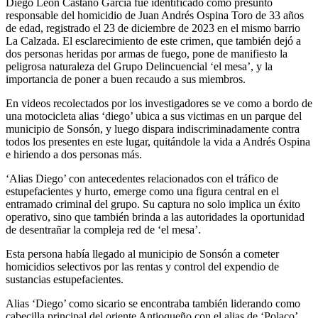
Diego León Castaño García fue identificado como presunto
responsable del homicidio de Juan Andrés Ospina Toro de 33 años
de edad, registrado el 23 de diciembre de 2023 en el mismo barrio
La Calzada. El esclarecimiento de este crimen, que también dejó a
dos personas heridas por armas de fuego, pone de manifiesto la
peligrosa naturaleza del Grupo Delincuencial ‘el mesa’, y la
importancia de poner a buen recaudo a sus miembros.
En videos recolectados por los investigadores se ve como a bordo de
una motocicleta alias ‘diego’ ubica a sus victimas en un parque del
municipio de Sonsón, y luego dispara indiscriminadamente contra
todos los presentes en este lugar, quitándole la vida a Andrés Ospina
e hiriendo a dos personas más.
‘Alias Diego’ con antecedentes relacionados con el tráfico de
estupefacientes y hurto, emerge como una figura central en el
entramado criminal del grupo. Su captura no solo implica un éxito
operativo, sino que también brinda a las autoridades la oportunidad
de desentrañar la compleja red de ‘el mesa’.
Esta persona había llegado al municipio de Sonsón a cometer
homicidios selectivos por las rentas y control del expendio de
sustancias estupefacientes.
Alias ‘Diego’ como sicario se encontraba también liderando como
cabecilla principal del oriente Antioqueño con el alias de ‘Polaco’,