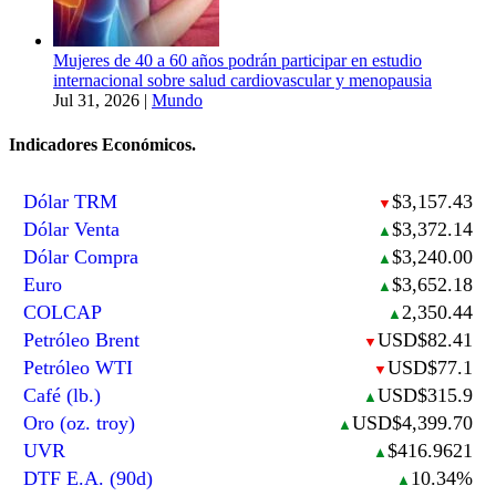
Mujeres de 40 a 60 años podrán participar en estudio
internacional sobre salud cardiovascular y menopausia
Jul 31, 2026
|
Mundo
Indicadores Económicos.
Dólar TRM
$3,157.43
▼
Dólar Venta
$3,372.14
▲
Dólar Compra
$3,240.00
▲
Euro
$3,652.18
▲
COLCAP
2,350.44
▲
Petróleo Brent
USD$82.41
▼
Petróleo WTI
USD$77.1
▼
Café (lb.)
USD$315.9
▲
Oro (oz. troy)
USD$4,399.70
▲
UVR
$416.9621
▲
DTF E.A. (90d)
10.34%
▲