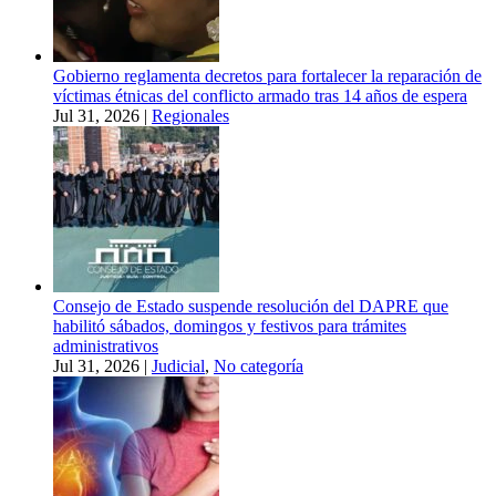
Gobierno reglamenta decretos para fortalecer la reparación de
víctimas étnicas del conflicto armado tras 14 años de espera
Jul 31, 2026
|
Regionales
Consejo de Estado suspende resolución del DAPRE que
habilitó sábados, domingos y festivos para trámites
administrativos
Jul 31, 2026
|
Judicial
,
No categoría