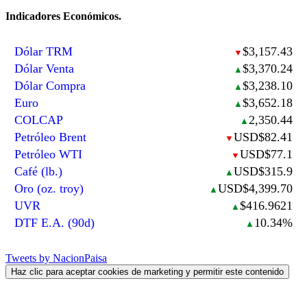
Indicadores Económicos.
Dólar TRM
$3,157.43
▼
Dólar Venta
$3,370.24
▲
Dólar Compra
$3,238.10
▲
Euro
$3,652.18
▲
COLCAP
2,350.44
▲
Petróleo Brent
USD$82.41
▼
Petróleo WTI
USD$77.1
▼
Café (lb.)
USD$315.9
▲
Oro (oz. troy)
USD$4,399.70
▲
UVR
$416.9621
▲
DTF E.A. (90d)
10.34%
▲
Tweets by NacionPaisa
Haz clic para aceptar cookies de marketing y permitir este contenido