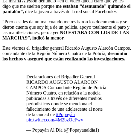
La misma Alysson denunció «en el video queda claro que yo les
digo que me suelten porque
me estaban “desnuando” quitando el
pantalón”,
dice la joven a través de la red social Facebook».
“Pero casi les da un mal cuando me revisaron los documentos y se
dieron cuenta que soy hija de un policía, apoyo totalmente el paro y
las manifestaciones, pero ayer
NO ESTABA CON LOS DE LAS
MARCHAS”, indicò la menor.
Este viernes el brigadier general Ricardo Augusto Alarcón Campos,
comandante de la Región Número Cuatro de la Policía,
desmintió
los hechos y aseguró que están realizando las investigaciones.
Declaraciones del Brigadier General
RICARDO AUGUSTO ALARCON
CAMPOS Comandante Región de Policía
Número Cuatro, en relación a la noticia
publicadas a través de diferentes medios
periodísticos donde se menciona el
fallecimiento de una adolescente al norte
de la ciudad de
#Popayán
pic.twitter.com/4M2bzOcFwy
— Popayán Al Día (@Popayanaldia1)