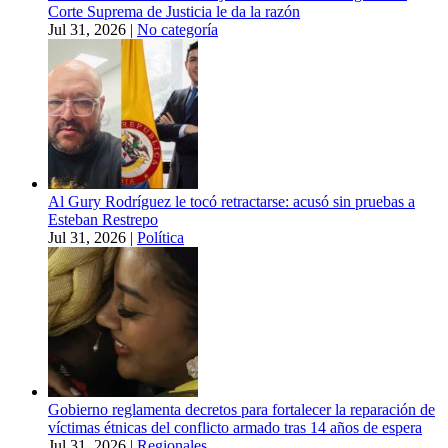
Corte Suprema de Justicia le da la razón
Jul 31, 2026
|
No categoría
Al Gury Rodríguez le tocó retractarse: acusó sin pruebas a
Esteban Restrepo
Jul 31, 2026
|
Política
Gobierno reglamenta decretos para fortalecer la reparación de
víctimas étnicas del conflicto armado tras 14 años de espera
Jul 31, 2026
|
Regionales