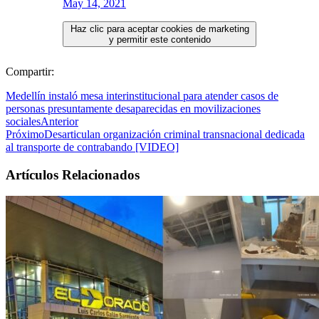
May 14, 2021
Haz clic para aceptar cookies de marketing
y permitir este contenido
Compartir:
Medellín instaló mesa interinstitucional para atender casos de
personas presuntamente desaparecidas en movilizaciones
sociales
Anterior
Próximo
Desarticulan organización criminal transnacional dedicada
al transporte de contrabando [VIDEO]
Artículos Relacionados