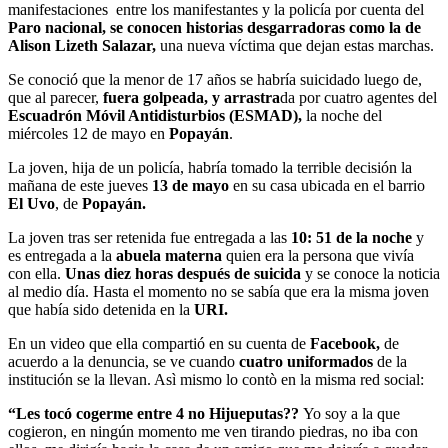
manifestaciones entre los manifestantes y la policía por cuenta del
Paro nacional, se conocen historias desgarradoras como la de
Alison Lizeth Salazar,
una nueva víctima que dejan estas marchas.
Se conoció que la menor de 17 años se habría suicidado luego de,
que al parecer,
fuera golpeada, y arrastra
da por cuatro agentes del
Escuadrón Móvil Antidisturbios (ESMAD),
la noche del
miércoles 12 de mayo en
Popayán
.
La joven, hija de un policía, habría tomado la terrible decisión la
mañana de este jueves
13 de mayo
en su casa ubicada en el barrio
El Uvo
, de
Popayán.
La joven tras ser retenida fue entregada a las
10: 51 de la noche
y
es entregada a la
abuela materna
quien era la persona que vivía
con ella.
Unas diez horas después de suicida
y se conoce la noticia
al medio día. Hasta el momento no se sabía que era la misma joven
que había sido detenida en la
URI.
En un video que ella compartió en su cuenta de
Facebook,
de
acuerdo a la denuncia, se ve cuando
cuatro uniformados
de la
institución se la llevan. Asì mismo lo contò en la misma red social:
“Les tocó cogerme entre 4 no Hijueputas??
Yo soy a la que
cogieron, en ningún momento me ven tirando piedras, no iba con