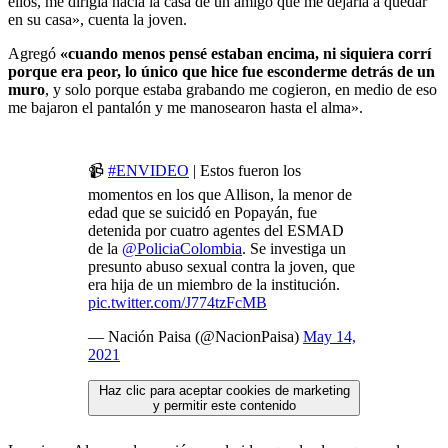
ellos, me dirigía hacia la casa de un amigo que me dejaría a quedar
en su casa», cuenta la joven.
Agregó
«cuando menos pensé estaban encima, ni siquiera corrí
porque era peor, lo único que hice fue esconderme detrás de un
muro
, y solo porque estaba grabando me cogieron, en medio de eso
me bajaron el pantalón y me manosearon hasta el alma».
📹
#ENVIDEO
| Estos fueron los
momentos en los que Allison, la menor de
edad que se suicidó en Popayán, fue
detenida por cuatro agentes del ESMAD
de la
@PoliciaColombia
. Se investiga un
presunto abuso sexual contra la joven, que
era hija de un miembro de la institución.
pic.twitter.com/J774tzFcMB
— Nación Paisa (@NacionPaisa)
May 14,
2021
Haz clic para aceptar cookies de marketing
y permitir este contenido