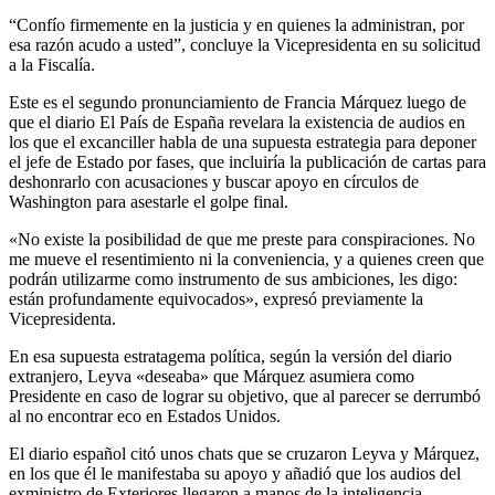
“Confío firmemente en la justicia y en quienes la administran, por
esa razón acudo a usted”, concluye la Vicepresidenta en su solicitud
a la Fiscalía.
Este es el segundo pronunciamiento de Francia Márquez luego de
que el diario El País de España revelara la existencia de audios en
los que el excanciller habla de una supuesta estrategia para deponer
el jefe de Estado por fases, que incluiría la publicación de cartas para
deshonrarlo con acusaciones y buscar apoyo en círculos de
Washington para asestarle el golpe final.
«No existe la posibilidad de que me preste para conspiraciones. No
me mueve el resentimiento ni la conveniencia, y a quienes creen que
podrán utilizarme como instrumento de sus ambiciones, les digo:
están profundamente equivocados», expresó previamente la
Vicepresidenta.
En esa supuesta estratagema política, según la versión del diario
extranjero, Leyva «deseaba» que Márquez asumiera como
Presidente en caso de lograr su objetivo, que al parecer se derrumbó
al no encontrar eco en Estados Unidos.
El diario español citó unos chats que se cruzaron Leyva y Márquez,
en los que él le manifestaba su apoyo y añadió que los audios del
exministro de Exteriores llegaron a manos de la inteligencia