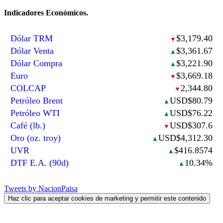
Indicadores Económicos.
Dólar TRM
$3,179.40
▼
Dólar Venta
$3,361.67
▲
Dólar Compra
$3,221.90
▲
Euro
$3,669.18
▼
COLCAP
2,344.80
▼
Petróleo Brent
USD$80.79
▲
Petróleo WTI
USD$76.22
▲
Café (lb.)
USD$307.6
▼
Oro (oz. troy)
USD$4,312.30
▲
UVR
$416.8574
▲
DTF E.A. (90d)
10.34%
▲
Tweets by NacionPaisa
Haz clic para aceptar cookies de marketing y permitir este contenido