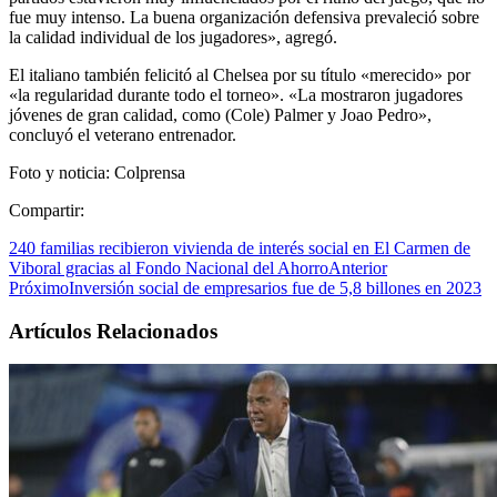
fue muy intenso. La buena organización defensiva prevaleció sobre
la calidad individual de los jugadores», agregó.
El italiano también felicitó al Chelsea por su título «merecido» por
«la regularidad durante todo el torneo». «La mostraron jugadores
jóvenes de gran calidad, como (Cole) Palmer y Joao Pedro»,
concluyó el veterano entrenador.
Foto y noticia: Colprensa
Compartir:
240 familias recibieron vivienda de interés social en El Carmen de
Viboral gracias al Fondo Nacional del Ahorro
Anterior
Próximo
Inversión social de empresarios fue de 5,8 billones en 2023
Artículos Relacionados