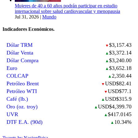
Mujeres de 40 a 60 años podrán participar en estudio
internacional sobre salud cardiovascular y menopausia
Jul 31, 2026
|
Mundo
Indicadores Económicos.
Dólar TRM
$3,157.43
▼
Dólar Venta
$3,372.14
▲
Dólar Compra
$3,240.00
▲
Euro
$3,652.18
▲
COLCAP
2,350.44
▲
Petróleo Brent
USD$82.41
▼
Petróleo WTI
USD$77.1
▼
Café (lb.)
USD$315.9
▲
Oro (oz. troy)
USD$4,399.70
▲
UVR
$417.0145
▲
DTF E.A. (90d)
10.34%
▲
Tweets by NacionPaisa