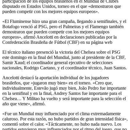
participación de los equipos brasileños en el Mundial de Clubes
disputado en Estados Unidos, torneo en el que «demostraron que
pueden competir con los mejores equipos europeos».
«El Fluminense hizo una gran campaña, llegando a semifinales, y el
Botafogo venció al PSG, pero el Palmeiras y el Flamengo también
demostraron que pueden competir con los mejores equipos
europeos», afirmó Ancelotti en declaraciones publicadas por la
Confederación Brasileña de Fútbol (CBF) en su página web
El técnico italiano presenció la victoria del Chelsea sobre el PSG
este domingo en la final del Mundial, junto al presidente de la CBF,
Samir Xaud; el coordinador general ejecutivo de selecciones
nacionales, Rodrigo Caetano, y el coordinador técnico, Juan Santos.
Ancelotti destacó la aportación individual de los jugadores
brasileños, que «jugaron muy bien» en el torneo. «Creo que,
individualmente, Estevão jugó muy bien, João Pedro fue importante
en la semifinal y en la final, Andrey Santos fue importante para el
Chelsea… Y Militao ha vuelto y será importante para la selección el
año que viene», afirmó.
«Fue un Mundial muy influenciado por el clima extremadamente
caluroso. Por esta razón, no hubo partidos de gran intensidad física»,
comentó sobre el calor. «Tácticamente, no hubo nada nuevo. Los
partidos estuvieron muy influenciados por el ritmo del juego, que no