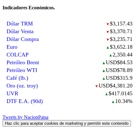
Indicadores Económicos.
Dólar TRM
$3,157.43
▼
Dólar Venta
$3,370.71
▼
Dólar Compra
$3,235.71
▼
Euro
$3,652.18
▲
COLCAP
2,350.44
▲
Petróleo Brent
USD$84.53
▲
Petróleo WTI
USD$78.89
▲
Café (lb.)
USD$315.9
▲
Oro (oz. troy)
USD$4,381.20
▼
UVR
$417.0145
▲
DTF E.A. (90d)
10.34%
▲
Tweets by NacionPaisa
Haz clic para aceptar cookies de marketing y permitir este contenido