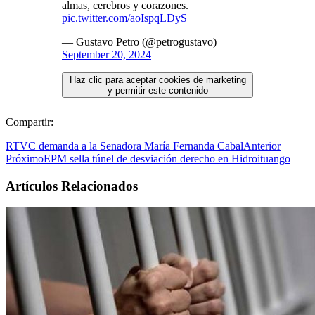
almas, cerebros y corazones.
pic.twitter.com/aoIspqLDyS
— Gustavo Petro (@petrogustavo)
September 20, 2024
Haz clic para aceptar cookies de marketing
y permitir este contenido
Compartir:
RTVC demanda a la Senadora María Fernanda Cabal
Anterior
Próximo
EPM sella túnel de desviación derecho en Hidroituango
Artículos Relacionados