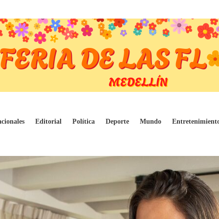
consumo de moda de segunda mano en Colomb
cionales
Editorial
Política
Deporte
Mundo
Entretenimient