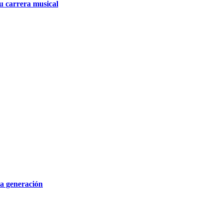
su carrera musical
na generación