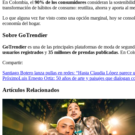
En Colombia, el
90% de los consumidores
consideran la sostenibili
transformación de hábitos de consumo: reutiliza, ahorra y aporta al m
Lo que alguna vez fue visto como una opción marginal, hoy se consoli
economía del hogar.
Sobre GoTrendier
GoTrendier
es una de las principales plataformas de moda de segu
usuarios registrados
y
35 millones de prendas publicadas
. En Col
Compartir:
Santiago Botero lanza pullas en redes: “Hasta Claudia López parece
Próximo
Luis Ernesto Ortiz: 50 años de arte y paisajes que dialogan c
Artículos Relacionados