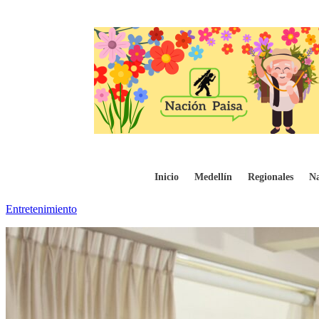
Antioquia se posiciona como líder en el 
Inicio
Medellín
Regionales
Na
Entretenimiento