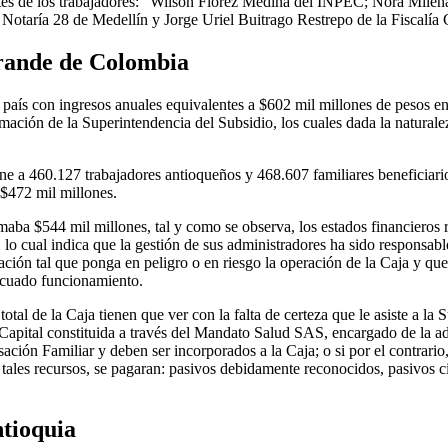
tes de los trabajadores: “Wilson Flórez Medina del INPEC; Nora Milen
otaría 28 de Medellín y Jorge Uriel Buitrago Restrepo de la Fiscalía 
grande de Colombia
país con ingresos anuales equivalentes a $602 mil millones de pesos en
ación de la Superintendencia del Subsidio, los cuales dada la naturalez
e a 460.127 trabajadores antioqueños y 468.607 familiares beneficiario
 $472 mil millones.
aba $544 mil millones, tal y como se observa, los estados financieros 
 lo cual indica que la gestión de sus administradores ha sido responsable
ación tal que ponga en peligro o en riesgo la operación de la Caja y qu
decuado funcionamiento.
tal de la Caja tienen que ver con la falta de certeza que le asiste a la
 Capital constituida a través del Mandato Salud SAS, encargado de la ad
 Familiar y deben ser incorporados a la Caja; o si por el contrario, al
tales recursos, se pagaran: pasivos debidamente reconocidos, pasivos c
tioquia