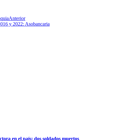
oquia
Anterior
 2016 y 2022: Asobancaria
tora en el país: dos soldados muertos