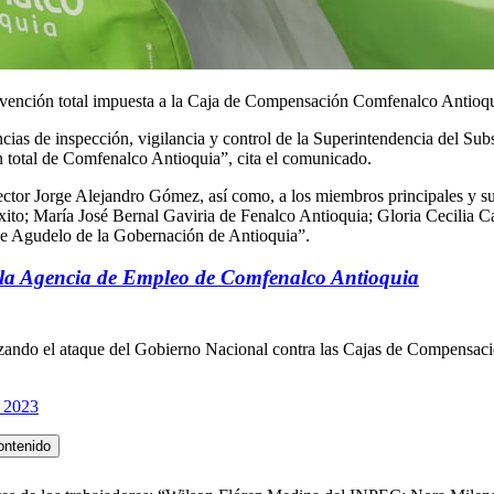
rvención total impuesta a la Caja de Compensación Comfenalco Antioqu
ncias de inspección, vigilancia y control de la Superintendencia del Sub
n total de Comfenalco Antioquia”, cita el comunicado.
ector Jorge Alejandro Gómez, así como, a los miembros principales y su
ito; María José Bernal Gaviria de Fenalco Antioquia; Gloria Cecilia C
e Agudelo de la Gobernación de Antioquia”.
n la Agencia de Empleo de Comfenalco Antioquia
azando el ataque del Gobierno Nacional contra las Cajas de Compensa
 2023
ontenido