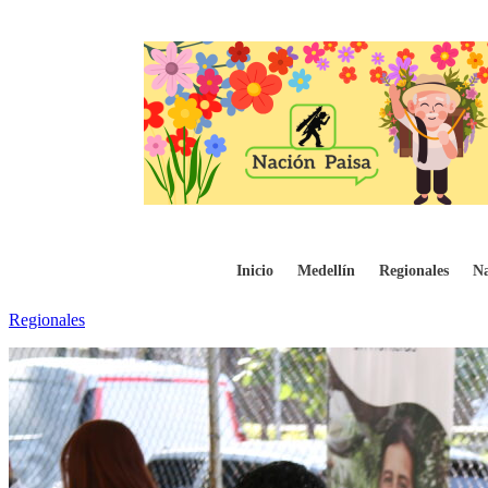
Asocajas cuestiona intervención total de 
Inicio
Medellín
Regionales
Na
Regionales