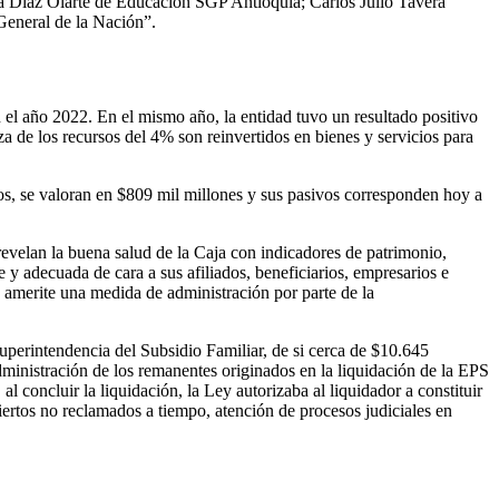
a Díaz Olarte de Educación SGP Antioquia; Carlos Julio Tavera
General de la Nación”.
 el año 2022. En el mismo año, la entidad tuvo un resultado positivo
a de los recursos del 4% son reinvertidos en bienes y servicios para
s, se valoran en $809 mil millones y sus pasivos corresponden hoy a
revelan la buena salud de la Caja con indicadores de patrimonio,
 y adecuada de cara a sus afiliados, beneficiarios, empresarios e
e amerite una medida de administración por parte de la
 Superintendencia del Subsidio Familiar, de si cerca de $10.645
ministración de los remanentes originados en la liquidación de la EPS
 concluir la liquidación, la Ley autorizaba al liquidador a constituir
iertos no reclamados a tiempo, atención de procesos judiciales en