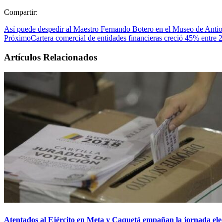
Compartir:
Así puede despedir al Maestro Fernando Botero en el Museo de Anti
Próximo
Cartera comercial de entidades financieras creció 45% entre
Artículos Relacionados
Atentados al Ejército en Meta y Caquetá empañan la jornada elec