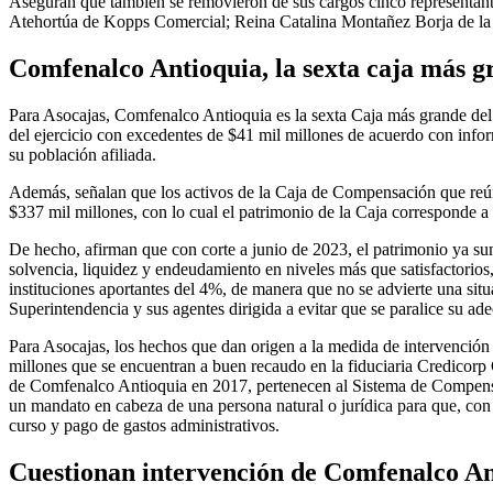
Aseguran que también se removieron de sus cargos cinco representan
Atehortúa de Kopps Comercial; Reina Catalina Montañez Borja de la N
Comfenalco Antioquia, la sexta caja más 
Para Asocajas, Comfenalco Antioquia es la sexta Caja más grande del 
del ejercicio con excedentes de $41 mil millones de acuerdo con inform
su población afiliada.
Además, señalan que los activos de la Caja de Compensación que reún
$337 mil millones, con lo cual el patrimonio de la Caja corresponde a
De hecho, afirman que con corte a junio de 2023, el patrimonio ya sum
solvencia, liquidez y endeudamiento en niveles más que satisfactorios,
instituciones aportantes del 4%, de manera que no se advierte una situ
Superintendencia y sus agentes dirigida a evitar que se paralice su a
Para Asocajas, los hechos que dan origen a la medida de intervención to
millones que se encuentran a buen recaudo en la fiduciaria Credicorp
de Comfenalco Antioquia en 2017, pertenecen al Sistema de Compensación
un mandato en cabeza de una persona natural o jurídica para que, con 
curso y pago de gastos administrativos.
Cuestionan intervención de Comfenalco An