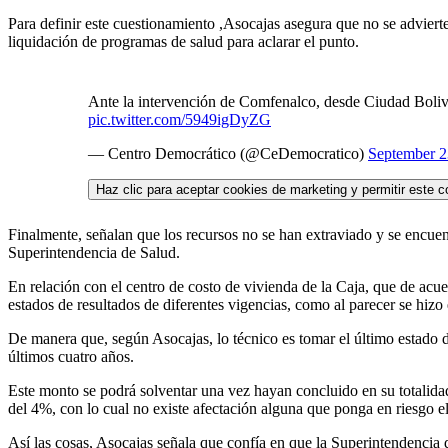
Para definir este cuestionamiento ,Asocajas asegura que no se adviert
liquidación de programas de salud para aclarar el punto.
Ante la intervención de Comfenalco, desde Ciudad Boliva
pic.twitter.com/5949igDyZG
— Centro Democrático (@CeDemocratico)
September 2
Haz clic para aceptar cookies de marketing y permitir este c
Finalmente, señalan que los recursos no se han extraviado y se encuen
Superintendencia de Salud.
En relación con el centro de costo de vivienda de la Caja, que de acu
estados de resultados de diferentes vigencias, como al parecer se hizo 
De manera que, según Asocajas, lo técnico es tomar el último estado de 
últimos cuatro años.
Este monto se podrá solventar una vez hayan concluido en su totalidad
del 4%, con lo cual no existe afectación alguna que ponga en riesgo el
Así las cosas, Asocajas señala que confía en que la Superintendencia 