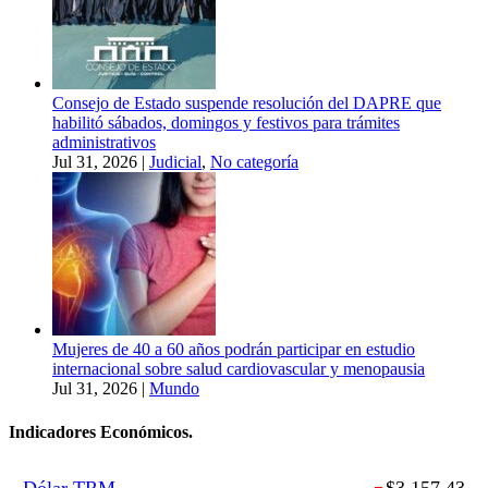
Consejo de Estado suspende resolución del DAPRE que
habilitó sábados, domingos y festivos para trámites
administrativos
Jul 31, 2026
|
Judicial
,
No categoría
Mujeres de 40 a 60 años podrán participar en estudio
internacional sobre salud cardiovascular y menopausia
Jul 31, 2026
|
Mundo
Indicadores Económicos.
Dólar TRM
$3,157.43