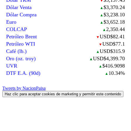
▼
Dólar Venta
$3,370.24
▲
Dólar Compra
$3,238.10
▲
Euro
$3,652.18
▲
COLCAP
2,350.44
▲
Petróleo Brent
USD$82.41
▼
Petróleo WTI
USD$77.1
▼
Café (lb.)
USD$315.9
▲
Oro (oz. troy)
USD$4,399.70
▲
UVR
$416.9098
▲
DTF E.A. (90d)
10.34%
▲
Tweets by NacionPaisa
Haz clic para aceptar cookies de marketing y permitir este contenido