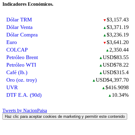
Indicadores Económicos.
Dólar TRM
$3,157.43
▼
Dólar Venta
$3,371.19
▲
Dólar Compra
$3,236.19
▲
Euro
$3,641.20
▼
COLCAP
2,350.44
▲
Petróleo Brent
USD$83.55
▲
Petróleo WTI
USD$78.22
▲
Café (lb.)
USD$315.4
▲
Oro (oz. troy)
USD$4,397.70
▲
UVR
$416.9098
▲
DTF E.A. (90d)
10.34%
▲
Tweets by NacionPaisa
Haz clic para aceptar cookies de marketing y permitir este contenido