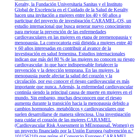
Keralty, la Fundación Universitaria Sanitas y el Instituto
Global de Excelencia en el Cuidado de la Salud de Keralty
hacen una invitación a mujeres entre los 40 y 60 años a
participar del proyecto de investigación CARAMEL-OS, un
estudio internacional que busca generar nuevo conocimiento
para mejorar la prevención de las enfermedades
cardiovasculares en las mujeres en etapa de premenopausia y
menopausia. La convocatoria está dirigida a mujeres entre 40
y 60 años interesadas en contribuir al avance de la
investigación en salud femenina. Estudios internacionales
indican que más del 80 % de las mujeres no conocen su riesgo
cardiovascular, lo que hace indispensable fortalecer la
prevención y la detección temprana. En las mujeres, la
menopausia puede afectar la salud del corazón y la
circulación, por eso conocer el riesgo cardiovascular es más
importante que nunca. Además, la enfermedad cardiovascular
continúa siendo la principal causa de muerte en mujeres en el
mundo. Sin embargo, muchas desconocen que el riesgo
aumenta durante la transición hacia la menopausia debido a
cambios hormonales, metabólicos y cardiovasculares que
suelen desarrollarse de manera silenciosa. Una investigación
para cuidar el corazón de las mujeres CARAMEL
(Cardiovascular Risk Assessment in MEnopausaL Women) es
un proyecto financiado por la Unión Europea (subvención n.º
101156210) que reúne al Consorcio Europeo CARAMEL