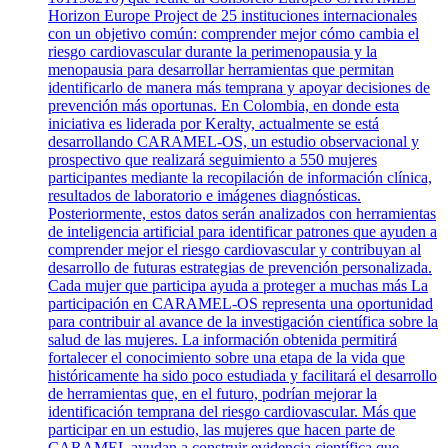
Horizon Europe Project de 25 instituciones internacionales
con un objetivo común: comprender mejor cómo cambia el
riesgo cardiovascular durante la perimenopausia y la
menopausia para desarrollar herramientas que permitan
identificarlo de manera más temprana y apoyar decisiones de
prevención más oportunas. En Colombia, en donde esta
iniciativa es liderada por Keralty, actualmente se está
desarrollando CARAMEL-OS, un estudio observacional y
prospectivo que realizará seguimiento a 550 mujeres
participantes mediante la recopilación de información clínica,
resultados de laboratorio e imágenes diagnósticas.
Posteriormente, estos datos serán analizados con herramientas
de inteligencia artificial para identificar patrones que ayuden a
comprender mejor el riesgo cardiovascular y contribuyan al
desarrollo de futuras estrategias de prevención personalizada.
Cada mujer que participa ayuda a proteger a muchas más La
participación en CARAMEL-OS representa una oportunidad
para contribuir al avance de la investigación científica sobre la
salud de las mujeres. La información obtenida permitirá
fortalecer el conocimiento sobre una etapa de la vida que
históricamente ha sido poco estudiada y facilitará el desarrollo
de herramientas que, en el futuro, podrían mejorar la
identificación temprana del riesgo cardiovascular. Más que
participar en un estudio, las mujeres que hacen parte de
CARAMEL ayudan a construir evidencia científica que