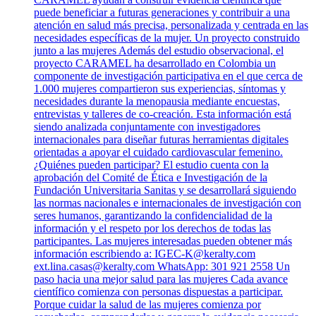
puede beneficiar a futuras generaciones y contribuir a una
atención en salud más precisa, personalizada y centrada en las
necesidades específicas de la mujer. Un proyecto construido
junto a las mujeres Además del estudio observacional, el
proyecto CARAMEL ha desarrollado en Colombia un
componente de investigación participativa en el que cerca de
1.000 mujeres compartieron sus experiencias, síntomas y
necesidades durante la menopausia mediante encuestas,
entrevistas y talleres de co-creación. Esta información está
siendo analizada conjuntamente con investigadores
internacionales para diseñar futuras herramientas digitales
orientadas a apoyar el cuidado cardiovascular femenino.
¿Quiénes pueden participar? El estudio cuenta con la
aprobación del Comité de Ética e Investigación de la
Fundación Universitaria Sanitas y se desarrollará siguiendo
las normas nacionales e internacionales de investigación con
seres humanos, garantizando la confidencialidad de la
información y el respeto por los derechos de todas las
participantes. Las mujeres interesadas pueden obtener más
información escribiendo a:
IGEC-K@keralty.com
ext.lina.casas@keralty.com
WhatsApp: 301 921 2558 Un
paso hacia una mejor salud para las mujeres Cada avance
científico comienza con personas dispuestas a participar.
Porque cuidar la salud de las mujeres comienza por