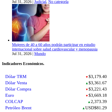
Jul 31, 2026
|
Judicial
,
No categoría
Mujeres de 40 a 60 años podrán participar en estudio
internacional sobre salud cardiovascular y menopausia
Jul 31, 2026
|
Mundo
Indicadores Económicos.
Dólar TRM
$3,179.40
▼
Dólar Venta
$3,361.67
▲
Dólar Compra
$3,221.43
▼
Euro
$3,669.18
▼
COLCAP
2,373.39
▲
Petróleo Brent
USD$81.29
▲