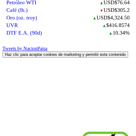
Petróleo WTI
USD$76.64
▲
Café (lb.)
USD$305.2
▼
Oro (oz. troy)
USD$4,324.50
▲
UVR
$416.8574
▲
DTF E.A. (90d)
10.34%
▲
Tweets by NacionPaisa
Haz clic para aceptar cookies de marketing y permitir este contenido