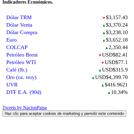
Indicadores Económicos.
Dólar TRM
$3,157.43
▼
Dólar Venta
$3,370.24
▲
Dólar Compra
$3,238.10
▲
Euro
$3,652.18
▲
COLCAP
2,350.44
▲
Petróleo Brent
USD$82.41
▼
Petróleo WTI
USD$77.1
▼
Café (lb.)
USD$315.9
▲
Oro (oz. troy)
USD$4,399.70
▲
UVR
$416.9621
▲
DTF E.A. (90d)
10.34%
▲
Tweets by NacionPaisa
Haz clic para aceptar cookies de marketing y permitir este contenido