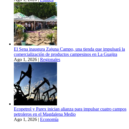
El Sena inaugura Zajuna Campo, una tienda que impulsará la
comercialización de productos campesinos en La Guajira
Ago 1, 2026
|
Regionales
Ecopetrol y Parex inician alianza para impulsar cuatro campos
petroleros en el Magdalena Medio
Ago 1, 2026
|
Economía