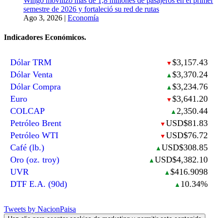
Wingo movilizó más de 1,8 millones de pasajeros en el primer
semestre de 2026 y fortaleció su red de rutas
Ago 3, 2026
|
Economía
Indicadores Económicos.
Dólar TRM
$3,157.43
▼
Dólar Venta
$3,370.24
▲
Dólar Compra
$3,234.76
▲
Euro
$3,641.20
▼
COLCAP
2,350.44
▲
Petróleo Brent
USD$81.83
▼
Petróleo WTI
USD$76.72
▼
Café (lb.)
USD$308.85
▲
Oro (oz. troy)
USD$4,382.10
▲
UVR
$416.9098
▲
DTF E.A. (90d)
10.34%
▲
Tweets by NacionPaisa