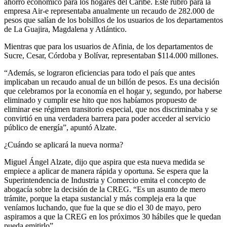
ahorro económico para los hogares del Caribe. Este rubro para la
empresa Air-e representaba anualmente un recaudo de 282.000 de
pesos que salían de los bolsillos de los usuarios de los departamentos
de La Guajira, Magdalena y Atlántico.
Mientras que para los usuarios de Afinia, de los departamentos de
Sucre, Cesar, Córdoba y Bolívar, representaban $114.000 millones.
“Además, se lograron eficiencias para todo el país que antes
implicaban un recaudo anual de un billón de pesos. Es una decisión
que celebramos por la economía en el hogar y, segundo, por haberse
eliminado y cumplir ese hito que nos habíamos propuesto de
eliminar ese régimen transitorio especial, que nos discriminaba y se
convirtió en una verdadera barrera para poder acceder al servicio
público de energía”, apuntó Alzate.
¿Cuándo se aplicará la nueva norma?
Miguel Ángel Alzate, dijo que aspira que esta nueva medida se
empiece a aplicar de manera rápida y oportuna. Se espera que la
Superintendencia de Industria y Comercio emita el concepto de
abogacía sobre la decisión de la CREG. “Es un asunto de mero
trámite, porque la etapa sustancial y más compleja era la que
veníamos luchando, que fue la que se dio el 30 de mayo, pero
aspiramos a que la CREG en los próximos 30 hábiles que le quedan
pueda emitirlo”.