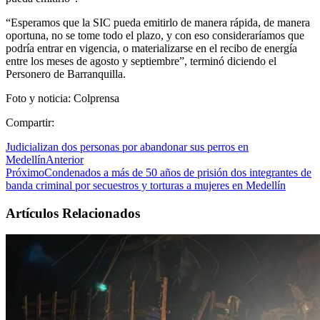
“Esperamos que la SIC pueda emitirlo de manera rápida, de manera
oportuna, no se tome todo el plazo, y con eso consideraríamos que
podría entrar en vigencia, o materializarse en el recibo de energía
entre los meses de agosto y septiembre”, terminó diciendo el
Personero de Barranquilla.
Foto y noticia: Colprensa
Compartir:
Judicializan dos personas por abandonar sus perros en
Medellín
Anterior
Próximo
Condenados a más de 50 años de prisión dos integrantes de
banda criminal por secuestros y torturas a mujeres en Medellín
Artículos Relacionados