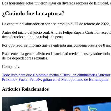
Los horrendos actos tuvieron lugar en diversos sectores de la ciudad, c
¿Cuándo fue la captura?
La captura del abusador en serie se produjo el 27 de febrero de 2022,
Antes del inicio del juicio oral, Andrés Felipe Zapata Castrillón acep
tiene derecho a ninguna rebaja de pena.
Por otro lado, se informó que ya enfrenta una condena previa de 8 años
Esta sentencia genera alivio en la sociedad medellinense y sobre todo
de los depredadores sexuales.
Compartir:
Todo listo para que Colombia reciba a Brasil en eliminatorias
Anterior
Próximo
«¡Fuera, Petro!», gritan en el Metropolitano de Barranquilla
Artículos Relacionados