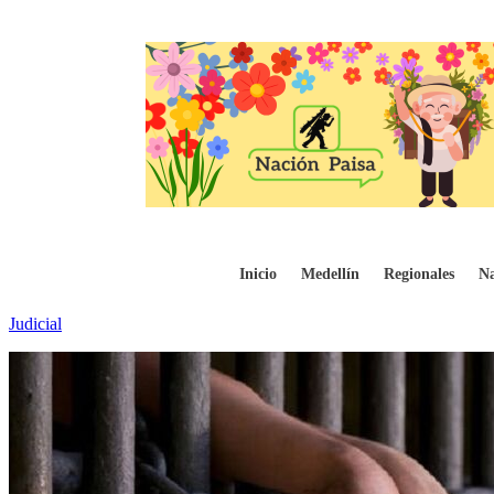
Condenan a 24 años de prisión a abusador 
Inicio
Medellín
Regionales
Na
Judicial