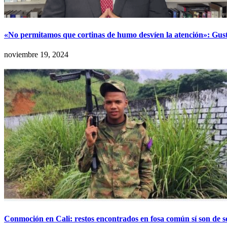
«No permitamos que cortinas de humo desvíen la atención»: Gu
noviembre 19, 2024
Conmoción en Cali: restos encontrados en fosa común sí son de 