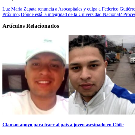
Luz María Zapata renuncia a Asocapitales y culpa a Federico Gutiérre
Próximo
¿Dónde está la integridad de la Universidad Nacional? Proces
Artículos Relacionados
Claman apoyo para traer al país a joven asesinado en Chile