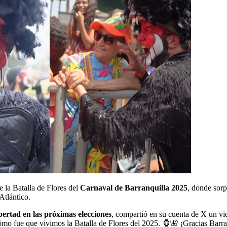
 la Batalla de Flores del
Carnaval de Barranquilla 2025
, donde sorp
Atlántico.
ertad en las próximas elecciones
, compartió en su cuenta de X un vi
 fue que vivimos la Batalla de Flores del 2025. 🦍🌺 ¡Gracias Barranqu