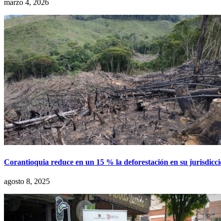
marzo 4, 2026
Corantioquia reduce en un 15 % la deforestación en su jurisdicci
agosto 8, 2025