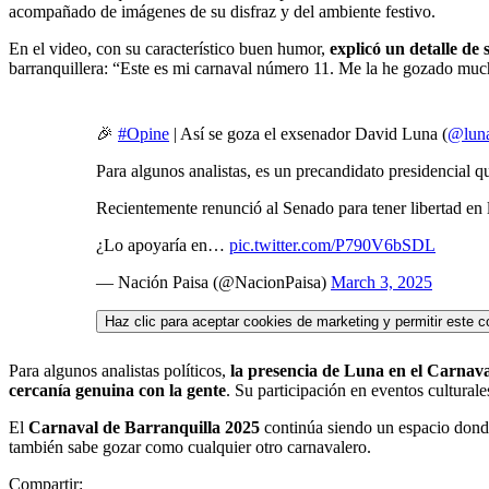
acompañado de imágenes de su disfraz y del ambiente festivo.
En el video, con su característico buen humor,
explicó un detalle de
barranquillera: “Este es mi carnaval número 11. Me la he gozado much
🎉
#Opine
| Así se goza el exsenador David Luna (
@lun
Para algunos analistas, es un precandidato presidencial q
Recientemente renunció al Senado para tener libertad en l
¿Lo apoyaría en…
pic.twitter.com/P790V6bSDL
— Nación Paisa (@NacionPaisa)
March 3, 2025
Haz clic para aceptar cookies de marketing y permitir este c
Para algunos analistas políticos,
la presencia de Luna en el Carnava
cercanía genuina con la gente
. Su participación en eventos culturale
El
Carnaval de Barranquilla 2025
continúa siendo un espacio donde 
también sabe gozar como cualquier otro carnavalero.
Compartir: