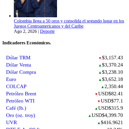
Colombia llega a 50 oros y consolida el segundo lugar en los
Juegos Centroamericanos y del Caribe
Ago 2, 2026
|
Deporte
Indicadores Económicos.
Dólar TRM
$3,157.43
▼
Dólar Venta
$3,370.24
▲
Dólar Compra
$3,238.10
▲
Euro
$3,652.18
▲
COLCAP
2,350.44
▲
Petróleo Brent
USD$82.41
▼
Petróleo WTI
USD$77.1
▼
Café (lb.)
USD$315.9
▲
Oro (oz. troy)
USD$4,399.70
▲
UVR
$416.9621
▲