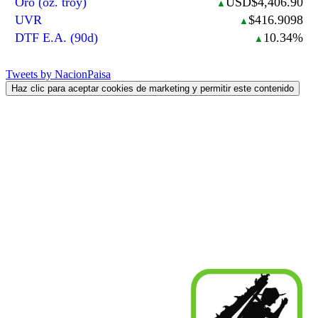
Oro (oz. troy)
USD$4,406.90
▲
UVR
$416.9098
▲
DTF E.A. (90d)
10.34%
▲
Tweets by NacionPaisa
Haz clic para aceptar cookies de marketing y permitir este contenido