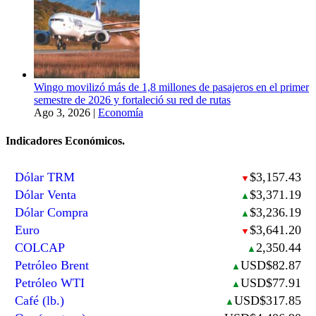
Wingo movilizó más de 1,8 millones de pasajeros en el primer
semestre de 2026 y fortaleció su red de rutas
Ago 3, 2026
|
Economía
Indicadores Económicos.
Dólar TRM
$3,157.43
▼
Dólar Venta
$3,371.19
▲
Dólar Compra
$3,236.19
▲
Euro
$3,641.20
▼
COLCAP
2,350.44
▲
Petróleo Brent
USD$82.87
▲
Petróleo WTI
USD$77.91
▲
Café (lb.)
USD$317.85
▲