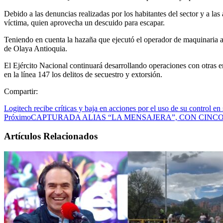
Debido a las denuncias realizadas por los habitantes del sector y a las 
víctima, quien aprovecha un descuido para escapar.
Teniendo en cuenta la hazaña que ejecutó el operador de maquinaria 
de Olaya Antioquia.
El Ejército Nacional continuará desarrollando operaciones con otras en
en la línea 147 los delitos de secuestro y extorsión.
Compartir:
Logitech recibe críticas y baja en acciones por el uso de su control e
Próximo
CAPTURADA ALIAS “LA MENSAJERA”, CON CIN
Artículos Relacionados