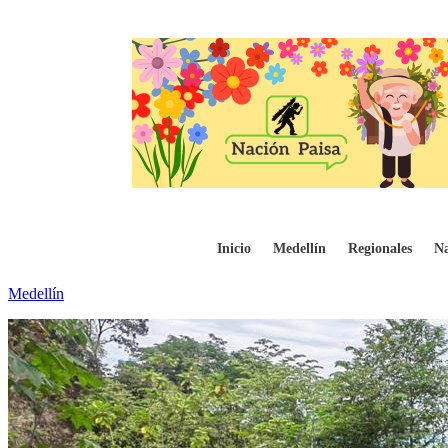
Ejército Nacional logro liberación de un 
Inicio
Medellín
Regionales
Na
Medellín