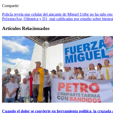
Compartir:
Policía revela que celular del atacante de Miguel Uribe no ha sido en
Próximo
Ara, Olímpica y D1, mal calificadas por estudio sobre bienes
Artículos Relacionados
Cuando el dolor se convierte en herramienta política, la cruzada