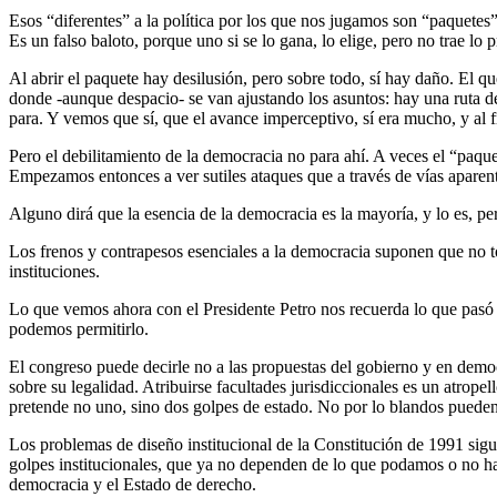
Esos “diferentes” a la política por los que nos jugamos son “paquetes
Es un falso baloto, porque uno si se lo gana, lo elige, pero no trae lo 
Al abrir el paquete hay desilusión, pero sobre todo, sí hay daño. El qu
donde -aunque despacio- se van ajustando los asuntos: hay una ruta de
para. Y vemos que sí, que el avance imperceptivo, sí era mucho, y al
Pero el debilitamiento de la democracia no para ahí. A veces el “paquet
Empezamos entonces a ver sutiles ataques que a través de vías aparen
Alguno dirá que la esencia de la democracia es la mayoría, y lo es, per
Los frenos y contrapesos esenciales a la democracia suponen que no to
instituciones.
Lo que vemos ahora con el Presidente Petro nos recuerda lo que pasó
podemos permitirlo.
El congreso puede decirle no a las propuestas del gobierno y en democ
sobre su legalidad. Atribuirse facultades jurisdiccionales es un atro
pretende no uno, sino dos golpes de estado. No por lo blandos puede
Los problemas de diseño institucional de la Constitución de 1991 sig
golpes institucionales, que ya no dependen de lo que podamos o no hace
democracia y el Estado de derecho.