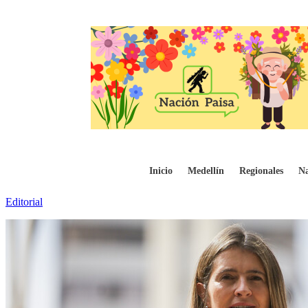
El ataque al Estado de Derecho: Por Palo
Inicio
Medellín
Regionales
Na
Editorial