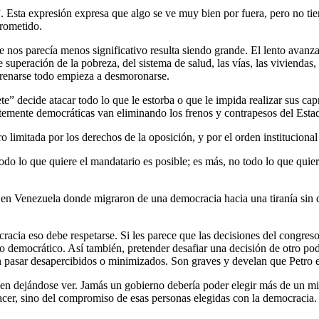
”. Esta expresión expresa que algo se ve muy bien por fuera, pero no ti
prometido.
e nos parecía menos significativo resulta siendo grande. El lento avanza
 superación de la pobreza, del sistema de salud, las vías, las viviendas
 frenarse todo empieza a desmoronarse.
e” decide atacar todo lo que le estorba o que le impida realizar sus cap
temente democráticas van eliminando los frenos y contrapesos del Esta
o limitada por los derechos de la oposición, y por el orden instituciona
do lo que quiere el mandatario es posible; es más, no todo lo que quie
 en Venezuela donde migraron de una democracia hacia una tiranía sin 
racia eso debe respetarse. Si les parece que las decisiones del congreso
pello democrático. Así también, pretender desafiar una decisión de otro
n pasar desapercibidos o minimizados. Son graves y develan que Petro e
uen dejándose ver. Jamás un gobierno debería poder elegir más de un m
r, sino del compromiso de esas personas elegidas con la democracia. Oja