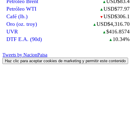
Petróleo Brent
USD$83.4
▲
Petróleo WTI
USD$77.97
▲
Café (lb.)
USD$306.1
▼
Oro (oz. troy)
USD$4,316.70
▲
UVR
$416.8574
▲
DTF E.A. (90d)
10.34%
▲
Tweets by NacionPaisa
Haz clic para aceptar cookies de marketing y permitir este contenido