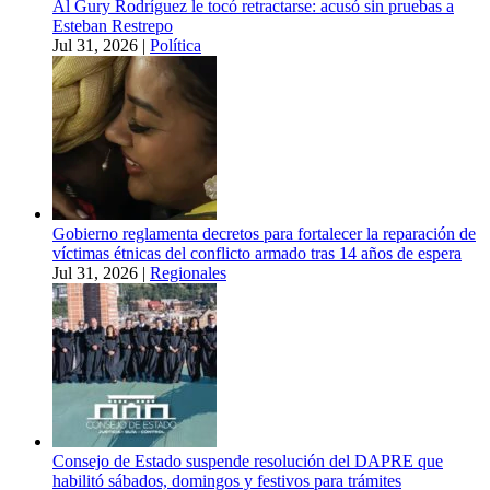
Al Gury Rodríguez le tocó retractarse: acusó sin pruebas a
Esteban Restrepo
Jul 31, 2026
|
Política
Gobierno reglamenta decretos para fortalecer la reparación de
víctimas étnicas del conflicto armado tras 14 años de espera
Jul 31, 2026
|
Regionales
Consejo de Estado suspende resolución del DAPRE que
habilitó sábados, domingos y festivos para trámites