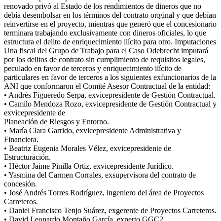
renovado privó al Estado de los rendimientos de dineros que no
debía desembolsar en los términos del contrato original y que debían
reinvertirse en el proyecto, mientras que generó que el concesionario
terminara trabajando exclusivamente con dineros oficiales, lo que
estructura el delito de enriquecimiento ilícito para otro. Imputaciones
Una fiscal del Grupo de Trabajo para el Caso Odebrecht imputará
por los delitos de contrato sin cumplimiento de requisitos legales,
peculado en favor de terceros y enriquecimiento ilícito de
particulares en favor de terceros a los siguientes exfuncionarios de la
ANI que conformaron el Comité Asesor Contractual de la entidad:
• Andrés Figueredo Serpa, exvicepresidente de Gestión Contractual.
• Camilo Mendoza Rozo, exvicepresidente de Gestión Contractual y
exvicepresidente de
Planeación de Riesgos y Entorno.
• María Clara Garrido, exvicepresidente Administrativa y
Financiera.
• Beatriz Eugenia Morales Vélez, exvicepresidente de
Estructuración.
• Héctor Jaime Pinilla Ortiz, exvicepresidente Jurídico.
• Yasmina del Carmen Corrales, exsupervisora del contrato de
concesión.
• José Andrés Torres Rodríguez, ingeniero del área de Proyectos
Carreteros.
• Daniel Francisco Tenjo Suárez, exgerente de Proyectos Carreteros.
• David Leonardo Montaño García, experto GGC2.