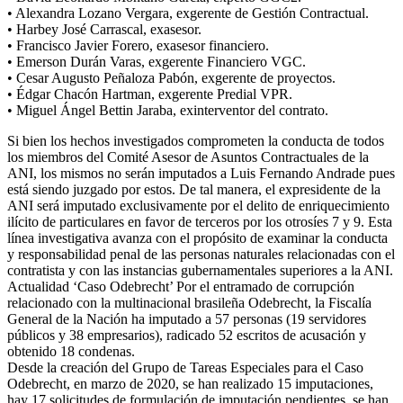
• Alexandra Lozano Vergara, exgerente de Gestión Contractual.
• Harbey José Carrascal, exasesor.
• Francisco Javier Forero, exasesor financiero.
• Emerson Durán Varas, exgerente Financiero VGC.
• Cesar Augusto Peñaloza Pabón, exgerente de proyectos.
• Édgar Chacón Hartman, exgerente Predial VPR.
• Miguel Ángel Bettin Jaraba, exinterventor del contrato.
Si bien los hechos investigados comprometen la conducta de todos
los miembros del Comité Asesor de Asuntos Contractuales de la
ANI, los mismos no serán imputados a Luis Fernando Andrade pues
está siendo juzgado por estos. De tal manera, el expresidente de la
ANI será imputado exclusivamente por el delito de enriquecimiento
ilícito de particulares en favor de terceros por los otrosíes 7 y 9. Esta
línea investigativa avanza con el propósito de examinar la conducta
y responsabilidad penal de las personas naturales relacionadas con el
contratista y con las instancias gubernamentales superiores a la ANI.
Actualidad ‘Caso Odebrecht’ Por el entramado de corrupción
relacionado con la multinacional brasileña Odebrecht, la Fiscalía
General de la Nación ha imputado a 57 personas (19 servidores
públicos y 38 empresarios), radicado 52 escritos de acusación y
obtenido 18 condenas.
Desde la creación del Grupo de Tareas Especiales para el Caso
Odebrecht, en marzo de 2020, se han realizado 15 imputaciones,
hay 17 solicitudes de formulación de imputación pendientes, se han