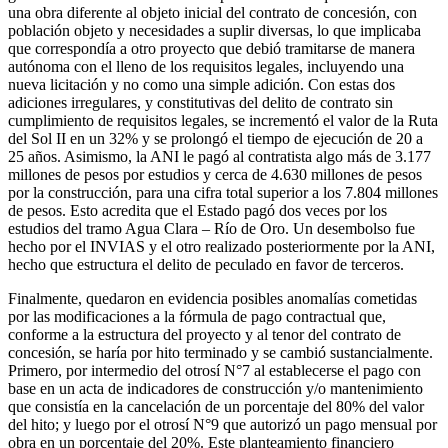
una obra diferente al objeto inicial del contrato de concesión, con
población objeto y necesidades a suplir diversas, lo que implicaba
que correspondía a otro proyecto que debió tramitarse de manera
autónoma con el lleno de los requisitos legales, incluyendo una
nueva licitación y no como una simple adición. Con estas dos
adiciones irregulares, y constitutivas del delito de contrato sin
cumplimiento de requisitos legales, se incrementó el valor de la Ruta
del Sol II en un 32% y se prolongó el tiempo de ejecución de 20 a
25 años. Asimismo, la ANI le pagó al contratista algo más de 3.177
millones de pesos por estudios y cerca de 4.630 millones de pesos
por la construcción, para una cifra total superior a los 7.804 millones
de pesos. Esto acredita que el Estado pagó dos veces por los
estudios del tramo Agua Clara – Río de Oro. Un desembolso fue
hecho por el INVIAS y el otro realizado posteriormente por la ANI,
hecho que estructura el delito de peculado en favor de terceros.
Finalmente, quedaron en evidencia posibles anomalías cometidas
por las modificaciones a la fórmula de pago contractual que,
conforme a la estructura del proyecto y al tenor del contrato de
concesión, se haría por hito terminado y se cambió sustancialmente.
Primero, por intermedio del otrosí N°7 al establecerse el pago con
base en un acta de indicadores de construcción y/o mantenimiento
que consistía en la cancelación de un porcentaje del 80% del valor
del hito; y luego por el otrosí N°9 que autorizó un pago mensual por
obra en un porcentaje del 20%. Este planteamiento financiero