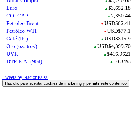
Dólar Compra
$3,240.00
▲
Euro
$3,652.18
▲
COLCAP
2,350.44
▲
Petróleo Brent
USD$82.41
▼
Petróleo WTI
USD$77.1
▼
Café (lb.)
USD$315.9
▲
Oro (oz. troy)
USD$4,399.70
▲
UVR
$416.9621
▲
DTF E.A. (90d)
10.34%
▲
Tweets by NacionPaisa
Haz clic para aceptar cookies de marketing y permitir este contenido