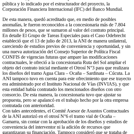
pública y lo indicado por el estructurador del proyecto, la
Corporación Financiera Internacional (IFC) del Banco Mundial.
De esta manera, quedó acreditado que, en medio de posibles
anomalías, le fueron reconocidos a la concesionaria más de 7.804
millones de pesos, que se sumaron al valor del contrato principal.
En detalle El Grupo de Tareas Especiales para el Caso Odebrecht
estableció que el 13 de julio de 2013, la ANI de manera unilateral,
careciendo de estudios previos de conveniencia y oportunidad, y sin
una nueva autorización del Consejo Superior de Política Fiscal
CONFIS de vigencias futuras que ampare las modificaciones
contractuales, le ofreció a la concesionaria Ruta del Sol ampliar el
objeto del contrato inicial mediante el Otrosí N°3 para que realizara
los diseños del tramo Agua Clara – Ocaña – Sardinata – Cúcuta. La
ANI tampoco tuvo en cuenta para este ofrecimiento que ese trayecto
era administrado por el Instituto Nacional de Vías (INVIAS), y que
esta entidad había contratado los mencionados diseños con otro
consorcio. De esta manera, la concesionaria tuvo que ajustar su
propuesta, pero se apalancó en el trabajo hecho por la otra empresa
contratada con anterioridad.
Con tales antecedentes, el Comité Asesor de Asuntos Contractuales
de la ANI autorizó en el otrosí N°6 el tramo vial de Ocaña –
Gamarra, sin contar con la aprobación de los diseños y estudios de
conveniencia del interventor ni la adición de recursos que
garantizaran su financiación. Tampoco consideró que se trataba de