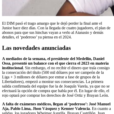
El DIM pasó el trago amargo que le dejó perder la final ante el
Junior hace diez días. Con la llegada de cuatro jugadores, el plan de
abonos para que sus hinchas vayan a verlo al Atanasio y demás
detalles, el ‘poderoso’ ya piensa en el 2024.
Las novedades anunciadas
A mediados de la semana, el presidente del Medellín, Daniel
Ossa, presentó un balance con el que cierra el 2023 en materia
institucional
. Sin embargo, el no recibir el dinero que traía consigo
la consecución del título (500 mil dólares por ser campeón de la
Liga + 3 millones de dólares por entrar a fase de grupos de la
Libertadores), empezó a mostrar sus consecuencias. La primera
salida confirmada del equipo fue la de Joaquín Varela, ya que no se
efectuará la opción de compra que había por él. En lugar de ello, el
rojo optará por comprar los derechos de José Ortiz y Brayan León.
A falta de exámenes médicos, llegan al ‘poderoso’: José Manuel
Aja, Pablo Lima, Jhon Vásquez y Kenner Valencia
. En cuanto a
salidas, los jugadores Wbeimar Asprilla, Brayan Castrillón, Juan