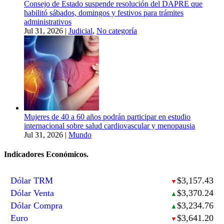
Consejo de Estado suspende resolución del DAPRE que
habilitó sábados, domingos y festivos para trámites
administrativos
Jul 31, 2026
|
Judicial
,
No categoría
Mujeres de 40 a 60 años podrán participar en estudio
internacional sobre salud cardiovascular y menopausia
Jul 31, 2026
|
Mundo
Indicadores Económicos.
Dólar TRM
$3,157.43
▼
Dólar Venta
$3,370.24
▲
Dólar Compra
$3,234.76
▲
Euro
$3,641.20
▼