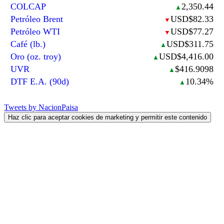
COLCAP
2,350.44
▲
Petróleo Brent
USD$82.33
▼
Petróleo WTI
USD$77.27
▼
Café (lb.)
USD$311.75
▲
Oro (oz. troy)
USD$4,416.00
▲
UVR
$416.9098
▲
DTF E.A. (90d)
10.34%
▲
Tweets by NacionPaisa
Haz clic para aceptar cookies de marketing y permitir este contenido