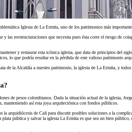
mblemática Iglesia de La Ermita, uno de los patrimonios más importantes
gar y las reestructuraciones que necesita pues ésta corre el riesgo de co
mantener y restaurar esta icónica iglesia, que data de principios del si
icos, lo que podría resultar en la pérdida de este valioso patrimonio arqu
lata de la Alcaldía a nuestro patrimonio, la iglesia de La Ermita, y todos
ta?
nes de pesos colombianos. Dada la situación actual de la iglesia, Jorge
, manteniendo así esta joya arquitectónica con fondos públicos.
la arquidiócesis de Cali para discutir posibles soluciones a la complica
 plata pública y salvar la iglesia La Ermita es que sea un bien público,