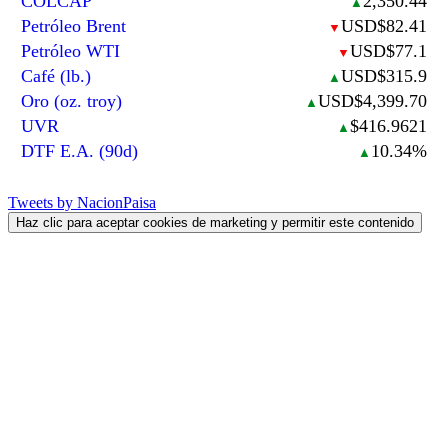
COLCAP
2,350.44
▲
Petróleo Brent
USD$82.41
▼
Petróleo WTI
USD$77.1
▼
Café (lb.)
USD$315.9
▲
Oro (oz. troy)
USD$4,399.70
▲
UVR
$416.9621
▲
DTF E.A. (90d)
10.34%
▲
Tweets by NacionPaisa
Haz clic para aceptar cookies de marketing y permitir este contenido