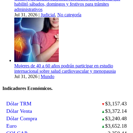
habilitó sábados, domingos y festivos para trámites
administrativos
Jul 31, 2026
|
Judicial
,
No categoría
Mujeres de 40 a 60 años podrán participar en estudio
internacional sobre salud cardiovascular y menopausia
Jul 31, 2026
|
Mundo
Indicadores Económicos.
Dólar TRM
$3,157.43
▼
Dólar Venta
$3,372.14
▲
Dólar Compra
$3,240.48
▲
Euro
$3,652.18
▲