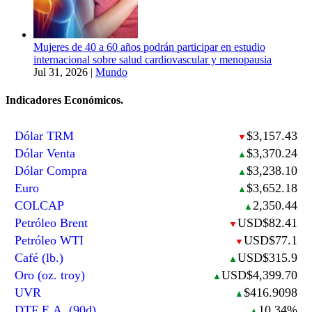
Mujeres de 40 a 60 años podrán participar en estudio
internacional sobre salud cardiovascular y menopausia
Jul 31, 2026
|
Mundo
Indicadores Económicos.
Dólar TRM
$3,157.43
▼
Dólar Venta
$3,370.24
▲
Dólar Compra
$3,238.10
▲
Euro
$3,652.18
▲
COLCAP
2,350.44
▲
Petróleo Brent
USD$82.41
▼
Petróleo WTI
USD$77.1
▼
Café (lb.)
USD$315.9
▲
Oro (oz. troy)
USD$4,399.70
▲
UVR
$416.9098
▲
DTF E.A. (90d)
10.34%
▲