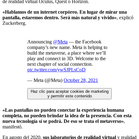
de realidad virtual Oculus, Quest o Horizon.
«Hablamos de un internet corpóreo. En lugar de mirar una
pantalla, estaremos dentro. Será más natural y vivido»
, explicó
Zuckerberg.
Announcing
@Meta
— the Facebook
company’s new name. Meta is helping to
build the metaverse, a place where we’ll
play and connect in 3D. Welcome to the
next chapter of social connection.
pic.twitter.com/ywSJPLsCoD
— Meta (@Meta)
October 28, 2021
Haz clic para aceptar cookies de marketing
y permitir este contenido
«Las pantallas no pueden conectar la experiencia humana
completa, no pueden brindar la idea de la presencia. Con esta
nueva tecnología sí se podrá. De eso se trata el metaverso»
,
manifestó.
En agosto del 2020,
sus laboratorios de realidad virtual
y realidad