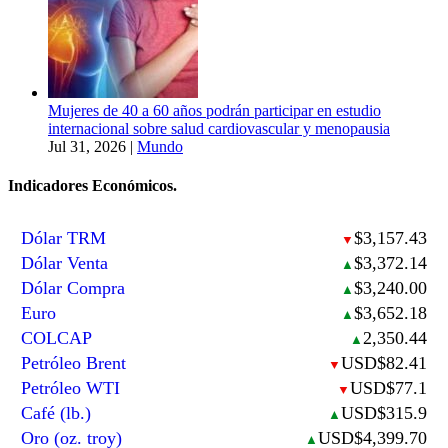
Mujeres de 40 a 60 años podrán participar en estudio
internacional sobre salud cardiovascular y menopausia
Jul 31, 2026
|
Mundo
Indicadores Económicos.
Dólar TRM
$3,157.43
▼
Dólar Venta
$3,372.14
▲
Dólar Compra
$3,240.00
▲
Euro
$3,652.18
▲
COLCAP
2,350.44
▲
Petróleo Brent
USD$82.41
▼
Petróleo WTI
USD$77.1
▼
Café (lb.)
USD$315.9
▲
Oro (oz. troy)
USD$4,399.70
▲